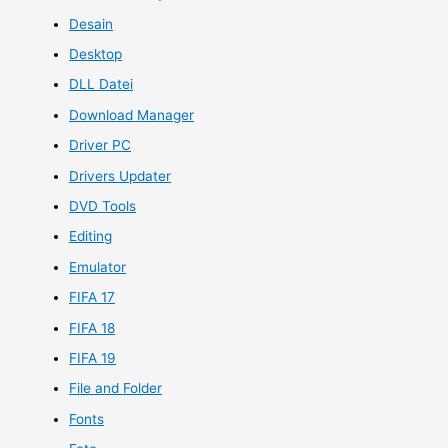
Desain
Desktop
DLL Datei
Download Manager
Driver PC
Drivers Updater
DVD Tools
Editing
Emulator
FIFA 17
FIFA 18
FIFA 19
File and Folder
Fonts