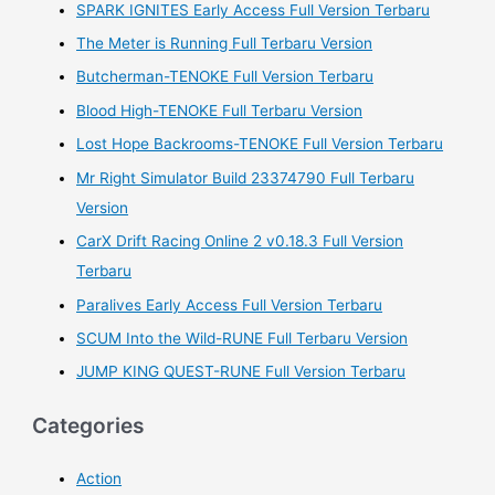
SPARK IGNITES Early Access Full Version Terbaru
c
h
The Meter is Running Full Terbaru Version
f
Butcherman-TENOKE Full Version Terbaru
o
Blood High-TENOKE Full Terbaru Version
r
Lost Hope Backrooms-TENOKE Full Version Terbaru
:
Mr Right Simulator Build 23374790 Full Terbaru
Version
CarX Drift Racing Online 2 v0.18.3 Full Version
Terbaru
Paralives Early Access Full Version Terbaru
SCUM Into the Wild-RUNE Full Terbaru Version
JUMP KING QUEST-RUNE Full Version Terbaru
Categories
Action