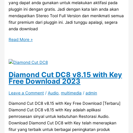
yang dapat anda gunakan untuk melakukan aktifasi pada
pluggin ini dengan gratis. Jadi dengan kata lain anda akan
mendapatkan Stereo Tool Full Version dan menikmati semua
fitur premium dari pluggin ini. Jadi tunggu apalagi, segera
anda download
Stereo
Read More »
Tool
9.92
Full
Version
Download
Diamond Cut DC8 v8.15 with Key
2023
Free Download 2023
Leave a Comment
/
Audio
,
multimedia
/
admin
Diamond Cut DC8 v8.15 with Key Free Download [Terbaru]
Diamond Cut DC8 v8.15 with Key adalah aplikasi
pemrosesan sinyal untuk kebutuhan Restorasi Audio.
Download Diamond Cut DC8 with Key telah menerapkan
fitur yang terbaik untuk berbagai peningkatan produk