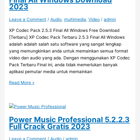
2023
Leave a Comment
/
Audio
,
multimedia
,
Video
/
admin
XP Codec Pack 2.5.3 Final All Windows Free Download
[Terbaru] XP Codec Pack Terbaru 2.5.3 Final All Windows
adalah adalah salah satu software yang sangat lengkap
yang memungkinkan anda untuk memainkan semua format
video dan audio yang ada. Dengan menggunakan XP Codec
Pack Terbaru Final ini, anda tidak memerlukan banyak
aplikasi pemutar media untuk memainkan
XP
Read More »
Codec
Pack
Terbaru
2.5.3
Final
Power Music Professional 5.2.2.3
All
Full Crack Gratis 2023
Windows
Download
Leave a Comment
/
Audio
/
admin