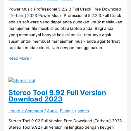
2023
Power Music Professional 5.2.2.3 Full Crack Free Download
[Terbaru] 2023 Power Music Professional 5.2.2.3 Full Crack
adalah software yang dapat anda gunakan untuk melakukan
manajemen file musik di pc atau laptop anda. Bagi anda
yang mempunyai banyak koleksi musik, tentunya agak
susah untuk membuat manajemen musik anda agar terlihat
rapi dan mudah dicari. Nah dengan menggunakan
Power
Read More »
Music
Professional
5.2.2.3
Full
Crack
Stereo Tool 9.92 Full Version
Gratis
Download 2023
2023
Leave a Comment
/
Audio
,
Pluggin
/
admin
Stereo Tool 9.92 Full Version Free Download [Terbaru] 2023
Stereo Tool 9.92 Full Version ini lengkap dengan keygen