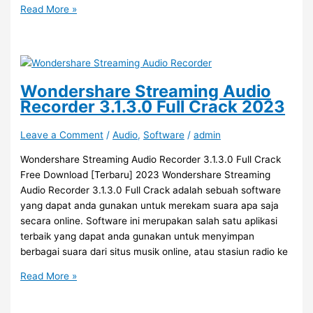
Windows
Read More »
10
Codec
Pack
Crack
v2.2.0
Wondershare Streaming Audio
Version
Recorder 3.1.3.0 Full Crack 2023
Tarbaru
Download
Leave a Comment
/
Audio
,
Software
/
admin
2023
Wondershare Streaming Audio Recorder 3.1.3.0 Full Crack
Free Download [Terbaru] 2023 Wondershare Streaming
Audio Recorder 3.1.3.0 Full Crack adalah sebuah software
yang dapat anda gunakan untuk merekam suara apa saja
secara online. Software ini merupakan salah satu aplikasi
terbaik yang dapat anda gunakan untuk menyimpan
berbagai suara dari situs musik online, atau stasiun radio ke
Wondershare
Read More »
Streaming
Audio