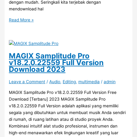
dengan mudah. Seringkali kita terjebak dengan
mendownload hal
Speed
Read More »
MP3
Downloader
2.6.2.8
Full
Patch
MAGIX Samplitude Pro
Free
v18.2.0.22559 Full Version
Download
Download 2023
2023
Leave a Comment
/
Audio
,
Editing
,
multimedia
/
admin
MAGIX Samplitude Pro v18.2.0.22559 Full Version Free
Download [Terbaru] 2023 MAGIX Samplitude Pro
v18.2.0.22559 Full Version adalah aplikasi yang memiliki
segala yang dibutuhkan untuk membuat musik Anda sendiri
di rumah, di ruang latihan atau di studio proyek Anda.
Kombinasi intuitif alat studio profesional, instrumen dan
high-end menawarkan efek lingkungan kreatif yang luar