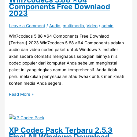
Download
Components Free Downlaod
2023
2023
Leave a Comment
/
Audio
,
multimedia
,
Video
/
admin
Win7codecs 5.88 x64 Components Free Downlaod
[Terbaru] 2023 Win7codecs 5.88 x64 Components adalah
audio dan video codec paket untuk Windows 7. Installer
akan secara otomatis menghapus sebagian lainnya rilis
codec populer dari komputer Anda sebelum menginstal
paket ini yang ringkas namun komprehensif. Anda tidak
perlu melakukan penyesuaian atau tweak untuk menikmati
konten media Anda segera.
Win7codecs
Read More »
5.88
x64
Components
Free
Downlaod
XP Codec Pack Terbaru 2.5.3
2023
Final All Windows Download