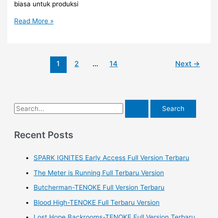
biasa untuk produksi
MAGIX
Read More »
Samplitude
Pro
v18.2.0.22559
1
2
…
14
Next
→
Full
Version
Download
2023
S
e
a
Recent Posts
r
SPARK IGNITES Early Access Full Version Terbaru
c
h
The Meter is Running Full Terbaru Version
f
Butcherman-TENOKE Full Version Terbaru
o
Blood High-TENOKE Full Terbaru Version
r
Lost Hope Backrooms-TENOKE Full Version Terbaru