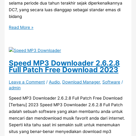
selama periode dua tahun terakhir sejak diperkenalkannya
DC7, yang secara luas dianggap sebagai standar emas di
bidang
Diamond
Read More »
Cut
DC8
v8.15
with
Key
Speed MP3 Downloader 2.6.2.8
Free
Full Patch Free Download 2023
Download
2023
Leave a Comment
/
Audio
,
Download Manager
,
Software
/
admin
Speed MP3 Downloader 2.6.2.8 Full Patch Free Download
[Terbaru] 2023 Speed MP3 Downloader 2.6.2.8 Full Patch
adalah sebuah software yang akan membantu anda untuk
mencari dan mendownload musik favorit anda dari internet.
Seperti kita tahu saat ini semakin sulit untuk menemukan
situs yang benar-benar menyediakan download mp3