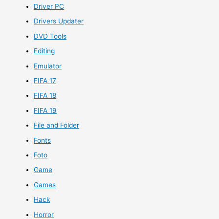
Driver PC
Drivers Updater
DVD Tools
Editing
Emulator
FIFA 17
FIFA 18
FIFA 19
File and Folder
Fonts
Foto
Game
Games
Hack
Horror