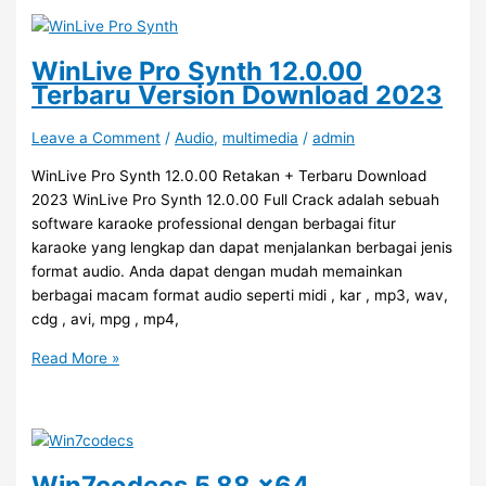
Recorder
3.1.3.0
Full
WinLive Pro Synth 12.0.00​
Crack
Terbaru Version Download 2023
2023
Leave a Comment
/
Audio
,
multimedia
/
admin
WinLive Pro Synth 12.0.00​​ Retakan + Terbaru Download
2023 WinLive Pro Synth 12.0.00​ Full Crack adalah sebuah
software karaoke professional dengan berbagai fitur
karaoke yang lengkap dan dapat menjalankan berbagai jenis
format audio. Anda dapat dengan mudah memainkan
berbagai macam format audio seperti midi , kar , mp3, wav,
cdg , avi, mpg , mp4,
WinLive
Read More »
Pro
Synth
12.0.00​
Terbaru
Version
Win7codecs 5.88 x64