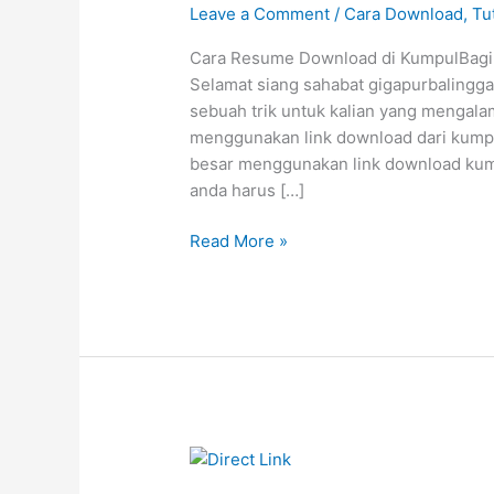
Leave a Comment
/
Cara Download
,
Tu
Cara Resume Download di KumpulBagi 
Selamat siang sahabat gigapurbalingga
sebuah trik untuk kalian yang mengala
menggunakan link download dari kump
besar menggunakan link download ku
anda harus […]
Cara
Read More »
Resume
Download
di
KumpulBagi
Gratis
Tarbaru
2023