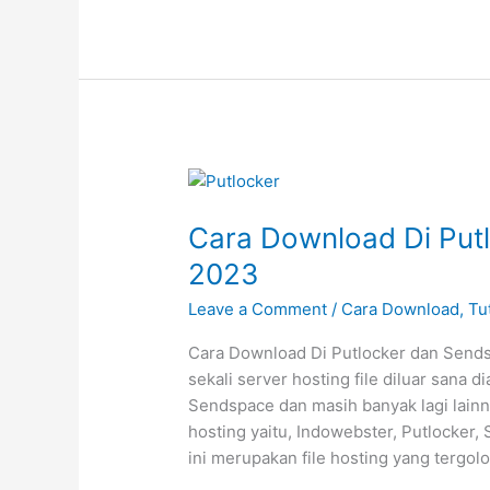
Download
di
BillionUploads
Dengan
Gratis
2023
Cara Download Di Put
2023
Leave a Comment
/
Cara Download
,
Tu
Cara Download Di Putlocker dan Sends
sekali server hosting file diluar sana 
Sendspace dan masih banyak lagi lainn
hosting yaitu, Indowebster, Putlocker,
ini merupakan file hosting yang tergol