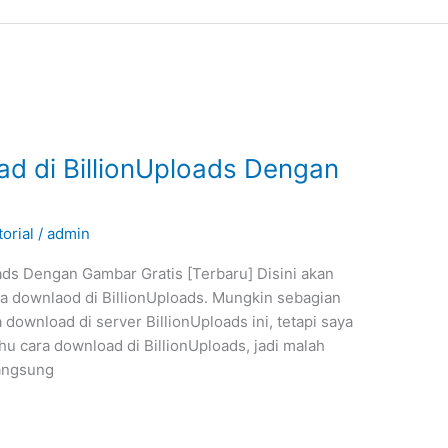
d di BillionUploads Dengan
torial
/
admin
ds Dengan Gambar Gratis [Terbaru] Disini akan
ra downlaod di BillionUploads. Mungkin sebagian
download di server BillionUploads ini, tetapi saya
u cara download di BillionUploads, jadi malah
Langsung