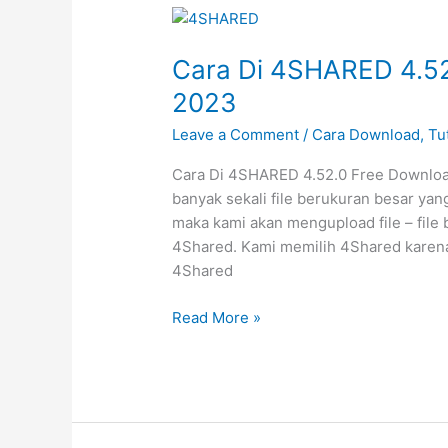
Cara Di 4SHARED 4.52
2023
Leave a Comment
/
Cara Download
,
Tu
Cara Di 4SHARED 4.52.0 Free Downloa
banyak sekali file berukuran besar yang
maka kami akan mengupload file – file 
4Shared. Kami memilih 4Shared karena s
4Shared
Cara
Read More »
Di
4SHARED
4.52.0
Free
Tarbaru