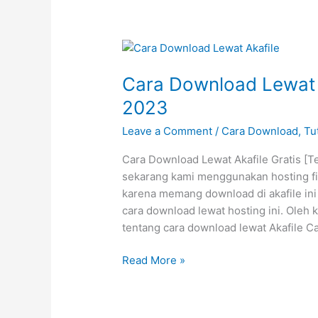
Download
2023
Cara Download Lewat 
2023
Leave a Comment
/
Cara Download
,
Tu
Cara Download Lewat Akafile Gratis [
sekarang kami menggunakan hosting file 
karena memang download di akafile ini
cara download lewat hosting ini. Ole
tentang cara download lewat Akafile C
Cara
Read More »
Download
Lewat
Akafile