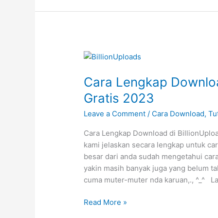
Gratis
Download
2023
Cara Lengkap Downloa
Gratis 2023
Leave a Comment
/
Cara Download
,
Tu
Cara Lengkap Download di BillionUploa
kami jelaskan secara lengkap untuk ca
besar dari anda sudah mengetahui cara 
yakin masih banyak juga yang belum tah
cuma muter-muter nda karuan,., ^_^ 
Cara
Read More »
Lengkap