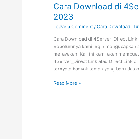
Cara Download di 4Ser
2023
Leave a Comment
/
Cara Download
,
Tu
Cara Download di 4Server_Direct Link a
Sebelumnya kami ingin mengucapkan sel
merayakan. Kali ini kami akan membua
4Server_Direct Link atau Direct Link di
ternyata banyak teman yang baru datan
Cara
Read More »
Download
di
4Server_Direct
Link
atau
Gratis
2023