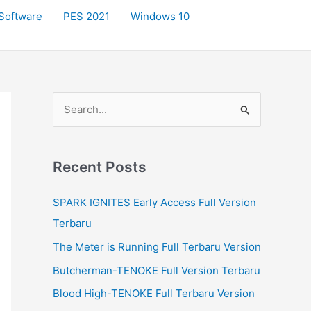
Software
PES 2021
Windows 10
S
e
a
r
Recent Posts
c
SPARK IGNITES Early Access Full Version
h
Terbaru
f
The Meter is Running Full Terbaru Version
o
r
Butcherman-TENOKE Full Version Terbaru
:
Blood High-TENOKE Full Terbaru Version