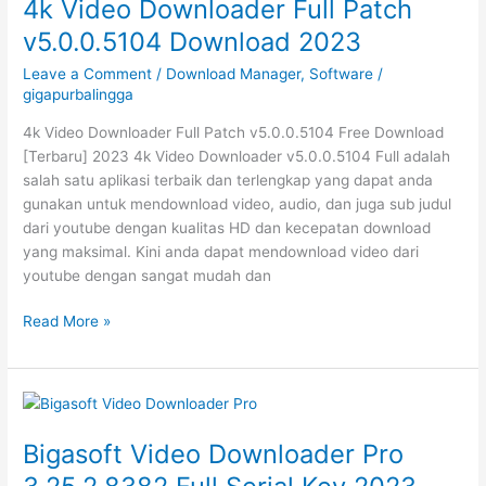
4k Video Downloader Full Patch
Version
v5.0.0.5104 Download 2023
Download
2023
Leave a Comment
/
Download Manager
,
Software
/
gigapurbalingga
4k Video Downloader Full Patch v5.0.0.5104 Free Download
[Terbaru] 2023 4k Video Downloader v5.0.0.5104 Full adalah
salah satu aplikasi terbaik dan terlengkap yang dapat anda
gunakan untuk mendownload video, audio, dan juga sub judul
dari youtube dengan kualitas HD dan kecepatan download
yang maksimal. Kini anda dapat mendownload video dari
youtube dengan sangat mudah dan
4k
Read More »
Video
Downloader
Full
Patch
v5.0.0.5104
Bigasoft Video Downloader Pro
Download