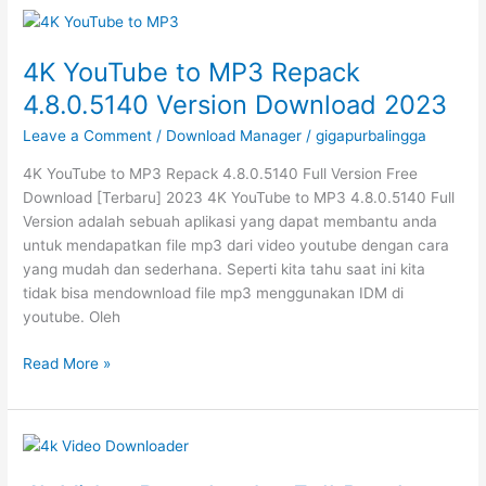
2.6.2.8
Full
Patch
4K YouTube to MP3 Repack
Free
4.8.0.5140 Version Download 2023
Download
2023
Leave a Comment
/
Download Manager
/
gigapurbalingga
4K YouTube to MP3 Repack 4.8.0.5140 Full Version Free
Download [Terbaru] 2023 4K YouTube to MP3 4.8.0.5140 Full
Version adalah sebuah aplikasi yang dapat membantu anda
untuk mendapatkan file mp3 dari video youtube dengan cara
yang mudah dan sederhana. Seperti kita tahu saat ini kita
tidak bisa mendownload file mp3 menggunakan IDM di
youtube. Oleh
4K
Read More »
YouTube
to
MP3
Repack
4.8.0.5140