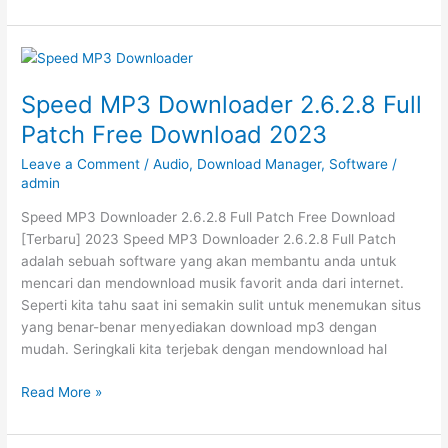
Video
Accelerator
Pro
4.1
Final
Speed MP3 Downloader 2.6.2.8 Full
Full
Patch Free Download 2023
Serial
Free
Leave a Comment
/
Audio
,
Download Manager
,
Software
/
2023
admin
Speed MP3 Downloader 2.6.2.8 Full Patch Free Download
[Terbaru] 2023 Speed MP3 Downloader 2.6.2.8 Full Patch
adalah sebuah software yang akan membantu anda untuk
mencari dan mendownload musik favorit anda dari internet.
Seperti kita tahu saat ini semakin sulit untuk menemukan situs
yang benar-benar menyediakan download mp3 dengan
mudah. Seringkali kita terjebak dengan mendownload hal
Speed
Read More »
MP3
Downloader