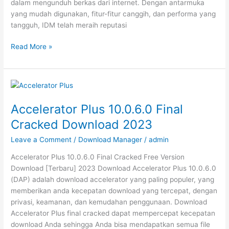
dalam mengunduh berkas dari internet. Dengan antarmuka
yang mudah digunakan, fitur-fitur canggih, dan performa yang
tangguh, IDM telah meraih reputasi
Internet
Read More »
Download
Manager
Full
Crack 6.41.11
Free
Accelerator Plus 10.0.6.0 Final
Download
Cracked Download 2023
Leave a Comment
/
Download Manager
/
admin
Accelerator Plus 10.0.6.0 Final Cracked Free Version
Download [Terbaru] 2023 Download Accelerator Plus 10.0.6.0
(DAP) adalah download accelerator yang paling populer, yang
memberikan anda kecepatan download yang tercepat, dengan
privasi, keamanan, dan kemudahan penggunaan. Download
Accelerator Plus final cracked dapat mempercepat kecepatan
download Anda sehingga Anda bisa mendapatkan semua file