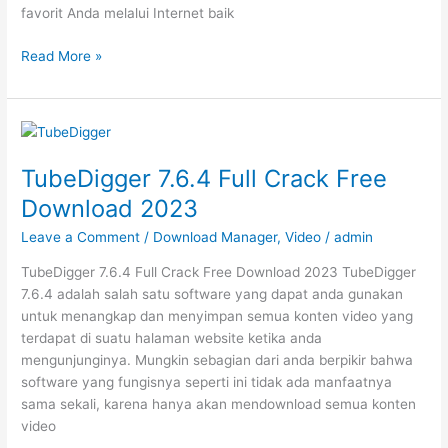
favorit Anda melalui Internet baik
Accelerator
Read More »
Plus
10.0.6.0
Final
Cracked
Download
TubeDigger 7.6.4 Full Crack Free
2023
Download 2023
Leave a Comment
/
Download Manager
,
Video
/
admin
TubeDigger 7.6.4 Full Crack Free Download 2023 TubeDigger
7.6.4 adalah salah satu software yang dapat anda gunakan
untuk menangkap dan menyimpan semua konten video yang
terdapat di suatu halaman website ketika anda
mengunjunginya. Mungkin sebagian dari anda berpikir bahwa
software yang fungisnya seperti ini tidak ada manfaatnya
sama sekali, karena hanya akan mendownload semua konten
video