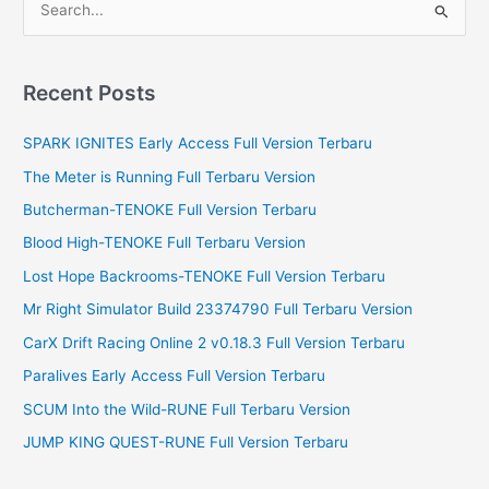
e
a
r
Recent Posts
c
SPARK IGNITES Early Access Full Version Terbaru
h
f
The Meter is Running Full Terbaru Version
o
Butcherman-TENOKE Full Version Terbaru
r
Blood High-TENOKE Full Terbaru Version
:
Lost Hope Backrooms-TENOKE Full Version Terbaru
Mr Right Simulator Build 23374790 Full Terbaru Version
CarX Drift Racing Online 2 v0.18.3 Full Version Terbaru
Paralives Early Access Full Version Terbaru
SCUM Into the Wild-RUNE Full Terbaru Version
JUMP KING QUEST-RUNE Full Version Terbaru