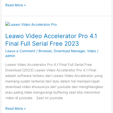
TubeDigger
Read More »
7.6.4
Full
Crack
Free
Download
Leawo Video Accelerator Pro 4.1
2023
Final Full Serial Free 2023
Leave a Comment
/
Browser
,
Download Manager
,
Video
/
admin
Leawo Video Accelerator Pro 4.1 Final Full Serial Free
Download [2023] Leawo Video Accelerator Pro 4.1 Final
adalah software terbaru dari Leawo Video Accelerator yang
memang sudah terkenal dari dulu dalam hal mempercepat
download video khususnya dari youtube dan menghilangkan
atau paling tidak mengurangi buffering saat kita menonton
video di youtube. Saat ini youtube
Leawo
Read More »