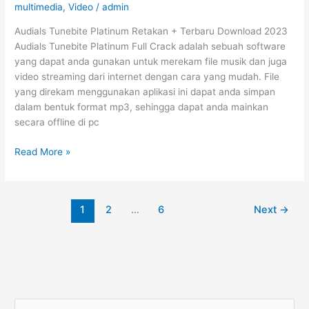
multimedia
,
Video
/
admin
Audials Tunebite Platinum​​ Retakan + Terbaru Download 2023
Audials Tunebite Platinum Full Crack adalah sebuah software
yang dapat anda gunakan untuk merekam file musik dan juga
video streaming dari internet dengan cara yang mudah. File
yang direkam menggunakan aplikasi ini dapat anda simpan
dalam bentuk format mp3, sehingga dapat anda mainkan
secara offline di pc
Audials
Read More »
Tunebite
Platinum​​
Terbaru
1
2
…
6
Next
→
Download
2023
S