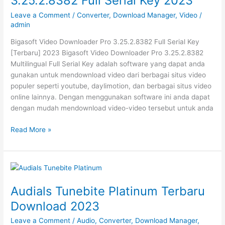
3.25.2.8382 Full Serial Key 2023
2023
Leave a Comment
/
Converter
,
Download Manager
,
Video
/
admin
Bigasoft Video Downloader Pro 3.25.2.8382 Full Serial Key
[Terbaru] 2023 Bigasoft Video Downloader Pro 3.25.2.8382
Multilingual Full Serial Key adalah software yang dapat anda
gunakan untuk mendownload video dari berbagai situs video
populer seperti youtube, daylimotion, dan berbagai situs video
online lainnya. Dengan menggunakan software ini anda dapat
dengan mudah mendownload video-video tersebut untuk anda
Bigasoft
Read More »
Video
Downloader
Pro
3.25.2.8382
Full
Audials Tunebite Platinum​​ Terbaru
Serial
Download 2023
Key
2023
Leave a Comment
/
Audio
,
Converter
,
Download Manager
,