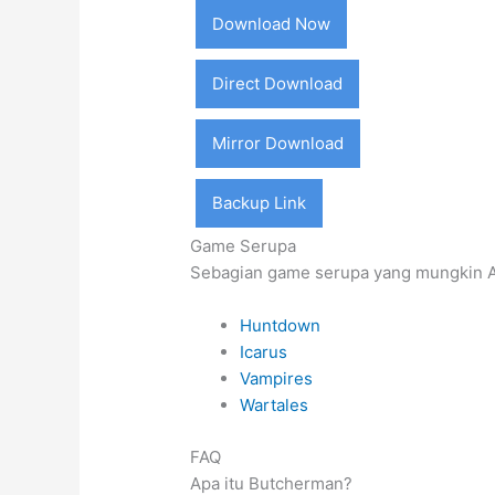
Download Now
Direct Download
Mirror Download
Backup Link
Game Serupa
Sebagian game serupa yang mungkin A
Huntdown
Icarus
Vampires
Wartales
FAQ
Apa itu Butcherman?