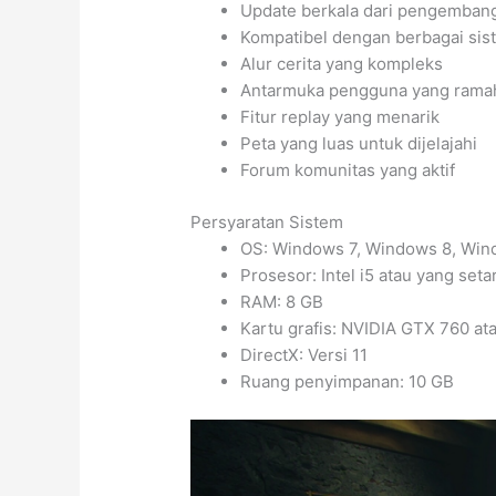
Update berkala dari pengemban
Kompatibel dengan berbagai sis
Alur cerita yang kompleks
Antarmuka pengguna yang rama
Fitur replay yang menarik
Peta yang luas untuk dijelajahi
Forum komunitas yang aktif
Persyaratan Sistem
OS: Windows 7, Windows 8, Win
Prosesor: Intel i5 atau yang seta
RAM: 8 GB
Kartu grafis: NVIDIA GTX 760 a
DirectX: Versi 11
Ruang penyimpanan: 10 GB