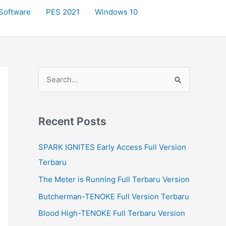
Software
PES 2021
Windows 10
S
e
a
r
Recent Posts
c
SPARK IGNITES Early Access Full Version
h
Terbaru
f
The Meter is Running Full Terbaru Version
o
r
Butcherman-TENOKE Full Version Terbaru
:
Blood High-TENOKE Full Terbaru Version