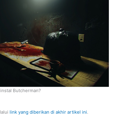
nstal Butcherman?
lalui
link yang diberikan di akhir artikel ini
.