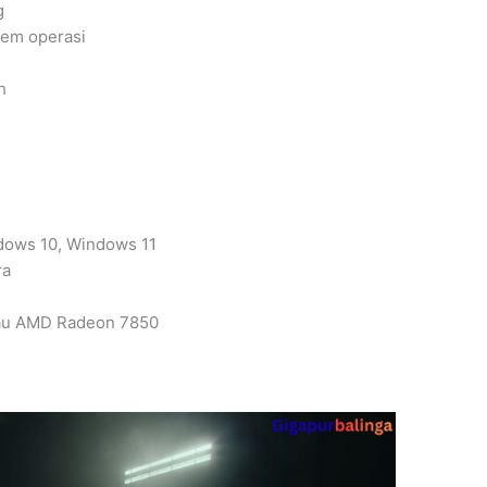
g
tem operasi
h
dows 10, Windows 11
ra
tau AMD Radeon 7850