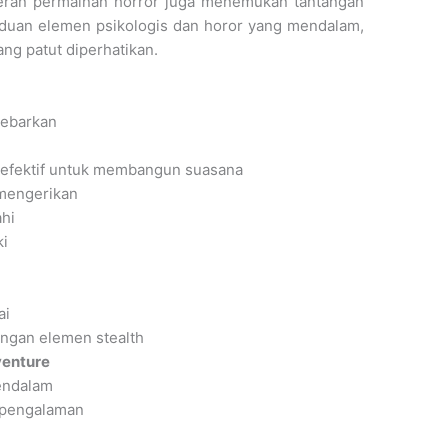
veteran permainan horror juga menemukan tantangan
aduan elemen psikologis dan horor yang mendalam,
ng patut diperhatikan.
ebarkan
efektif untuk membangun suasana
 mengerikan
ahi
ki
ai
ngan elemen stealth
enture
endalam
 pengalaman