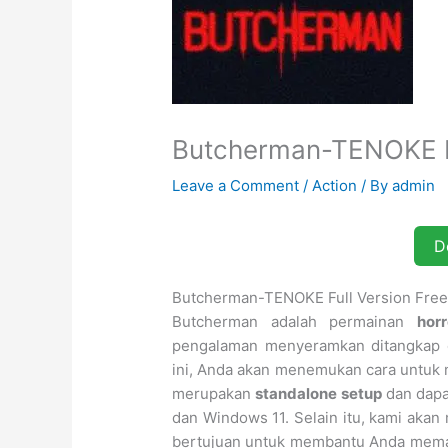
Butcherman-TENOKE Fu
Leave a Comment
/
Action
/ By
admin
D
Butcherman-TENOKE Full Version Free
Butcherman adalah permainan
horr
pengalaman menyeramkan ditangkap 
ini, Anda akan menemukan cara untu
merupakan
standalone setup
dan dapa
dan Windows 11. Selain itu, kami aka
bertujuan untuk membantu Anda memah