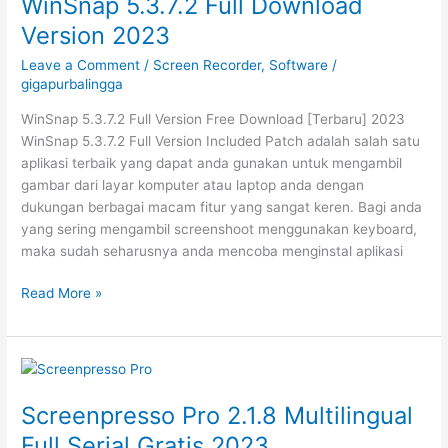
WinSnap 5.3.7.2 Full Download
v2.4.2.3
Version 2023
Gratis
2023
Leave a Comment
/
Screen Recorder
,
Software
/
gigapurbalingga
WinSnap 5.3.7.2 Full Version Free Download [Terbaru] 2023
WinSnap 5.3.7.2 Full Version Included Patch adalah salah satu
aplikasi terbaik yang dapat anda gunakan untuk mengambil
gambar dari layar komputer atau laptop anda dengan
dukungan berbagai macam fitur yang sangat keren. Bagi anda
yang sering mengambil screenshoot menggunakan keyboard,
maka sudah seharusnya anda mencoba menginstal aplikasi
WinSnap
Read More »
5.3.7.2
Full
Download
Version
2023
Screenpresso Pro 2.1.8 Multilingual
Full Serial Gratis 2023