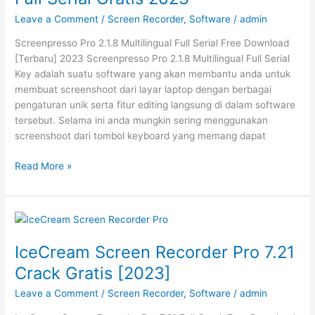
Leave a Comment
/
Screen Recorder
,
Software
/
admin
Screenpresso Pro 2.1.8 Multilingual Full Serial Free Download
[Terbaru] 2023 Screenpresso Pro 2.1.8 Multilingual Full Serial
Key adalah suatu software yang akan membantu anda untuk
membuat screenshoot dari layar laptop dengan berbagai
pengaturan unik serta fitur editing langsung di dalam software
tersebut. Selama ini anda mungkin sering menggunakan
screenshoot dari tombol keyboard yang memang dapat
Screenpresso
Read More »
Pro
2.1.8
Multilingual
Full
Serial
IceCream Screen Recorder Pro 7.21
Gratis
Crack Gratis [2023]
2023
Leave a Comment
/
Screen Recorder
,
Software
/
admin