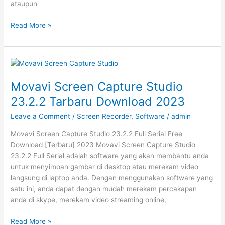
ataupun
Apowersoft
Read More »
Streaming
Video
Recorder
6.4.9
Full
Movavi Screen Capture Studio
Crack
23.2.2 Tarbaru Download 2023
2023
Leave a Comment
/
Screen Recorder
,
Software
/
admin
Movavi Screen Capture Studio 23.2.2 Full Serial Free
Download [Terbaru] 2023 Movavi Screen Capture Studio
23.2.2 Full Serial adalah software yang akan membantu anda
untuk menyimoan gambar di desktop atau merekam video
langsung di laptop anda. Dengan menggunakan software yang
satu ini, anda dapat dengan mudah merekam percakapan
anda di skype, merekam video streaming online,
Movavi
Read More »