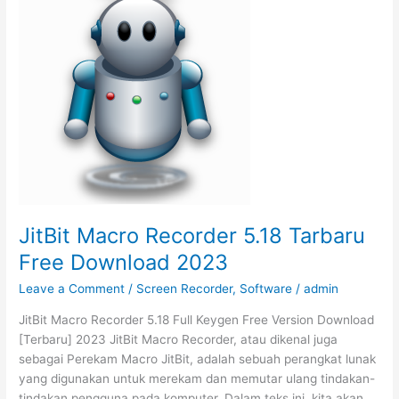
v2022.2.1
Build
40635
Gratis
2023
JitBit Macro Recorder 5.18 Tarbaru
Free Download 2023
Leave a Comment
/
Screen Recorder
,
Software
/
admin
JitBit Macro Recorder 5.18 Full Keygen Free Version Download
[Terbaru] 2023 JitBit Macro Recorder, atau dikenal juga
sebagai Perekam Macro JitBit, adalah sebuah perangkat lunak
yang digunakan untuk merekam dan memutar ulang tindakan-
tindakan pengguna pada komputer. Dalam teks ini, kita akan