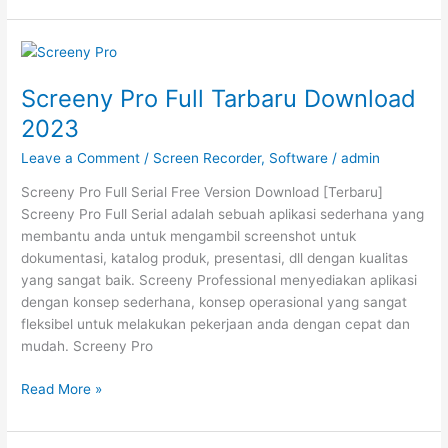
1.1.0.203
Incl
Reg
Free
Screeny Pro Full Tarbaru Download
Download
2023
2023
Leave a Comment
/
Screen Recorder
,
Software
/
admin
Screeny Pro Full Serial Free Version Download [Terbaru]
Screeny Pro Full Serial adalah sebuah aplikasi sederhana yang
membantu anda untuk mengambil screenshot untuk
dokumentasi, katalog produk, presentasi, dll dengan kualitas
yang sangat baik. Screeny Professional menyediakan aplikasi
dengan konsep sederhana, konsep operasional yang sangat
fleksibel untuk melakukan pekerjaan anda dengan cepat dan
mudah. Screeny Pro
Screeny
Read More »
Pro
Full