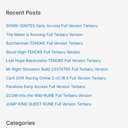
a
r
Recent Posts
c
SPARK IGNITES Early Access Full Version Terbaru
h
f
The Meter is Running Full Terbaru Version
o
Butcherman-TENOKE Full Version Terbaru
r
Blood High-TENOKE Full Terbaru Version
:
Lost Hope Backrooms-TENOKE Full Version Terbaru
Mr Right Simulator Build 23374790 Full Terbaru Version
CarX Drift Racing Online 2 v0.18.3 Full Version Terbaru
Paralives Early Access Full Version Terbaru
SCUM Into the Wild-RUNE Full Terbaru Version
JUMP KING QUEST-RUNE Full Version Terbaru
Categories