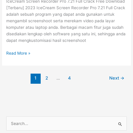
IceCream Screen Recorder Pro 7.21 Full Crack Free Download
[Terbaru] 2023 IceCream Screen Recorder Pro 7.21 Full Crack
adalah sebuah program yang dapat anda gunakan untuk
mengambil screenshoot serta merekam video pada layar
komputer atau laptop anda. Berbagai macam fitur juga sudah
disediakan lengkap oleh software yang satu ini, sehingga anda
dapat mengkustomisasi hasil screenshoot
IceCream
Read More »
Screen
Recorder
Pro
1
2
…
4
Next
→
7.21
Crack
Gratis
[2023]
S
e