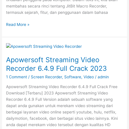
membahas secara rinci tentang JitBit Macro Recorder,
termasuk sejarah, fitur, dan penggunaan dalam bahasa
JitBit
Read More »
Macro
Recorder
5.18
Tarbaru
Free
Apowersoft Streaming Video
Download
Recorder 6.4.9 Full Crack 2023
2023
1 Comment
/
Screen Recorder
,
Software
,
Video
/
admin
Apowersoft Streaming Video Recorder 6.4.9 Full Crack Free
Download [Terbaru] 2023 Apowersoft Streaming Video
Recorder 6.4.9 Full Version adalah sebuah software yang
dapat anda gunakan untuk merekam video streaming dari
berbagai layanan video online seperti youtube, hulu, netflix,
dailymotion, facebook, dan berbagai situs video lainnya. Kini
anda dapat merekam video tersebut dengan kualitas HD