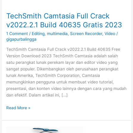
TechSmith Camtasia Full Crack
v2022.2.1 Build 40635 Gratis 2023
1 Comment
/
Editing
,
multimedia
,
Screen Recorder
,
Video
/
gigapurbalingga
TechSmith Camtasia Full Crack v2022.2.1 Build 40635 Free
Version Download 2023 TechSmith Camtasia adalah salah
satu perangkat lunak perekam layar dan editor video yang
sangat populer. Dikembangkan oleh perusahaan perangkat
lunak Amerika, TechSmith Corporation, Camtasia
memungkinkan pengguna untuk membuat video tutorial,
presentasi, dan konten video lainnya dengan cara yang mudah
dan efektif. Dalam artikel ini, […]
TechSmith
Read More »
Camtasia
Full
Crack