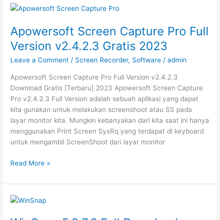
Tarbaru
Download
2023
Apowersoft Screen Capture Pro Full
Version v2.4.2.3 Gratis 2023
Leave a Comment
/
Screen Recorder
,
Software
/
admin
Apowersoft Screen Capture Pro Full Version v2.4.2.3
Download Gratis [Terbaru] 2023 Apowersoft Screen Capture
Pro v2.4.2.3 Full Version adalah sebuah aplikasi yang dapat
kita gunakan untuk melakukan screenshoot atau SS pada
layar monitor kita. Mungkin kebanyakan dari kita saat ini hanya
menggunakan Print Screen SysRq yang terdapat di keyboard
untuk mengambil ScreenShoot dari layar monitor
Apowersoft
Read More »
Screen
Capture
Pro
Full
Version