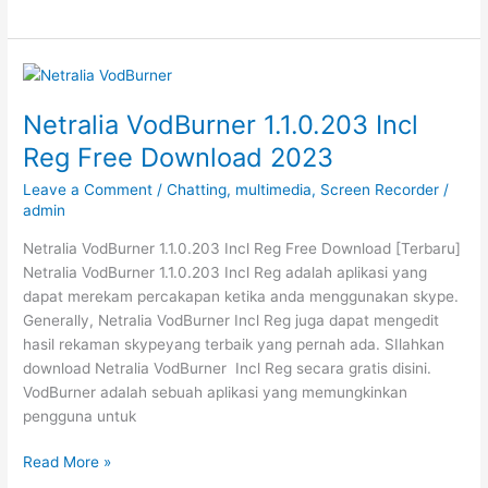
Screen
Capture
Studio
23.2.2
Tarbaru
Netralia VodBurner 1.1.0.203 Incl
Download
Reg Free Download 2023
2023
Leave a Comment
/
Chatting
,
multimedia
,
Screen Recorder
/
admin
Netralia VodBurner 1.1.0.203 Incl Reg Free Download [Terbaru]
Netralia VodBurner 1.1.0.203 Incl Reg adalah aplikasi yang
dapat merekam percakapan ketika anda menggunakan skype.
Generally, Netralia VodBurner Incl Reg juga dapat mengedit
hasil rekaman skypeyang terbaik yang pernah ada. SIlahkan
download Netralia VodBurner Incl Reg secara gratis disini.
VodBurner adalah sebuah aplikasi yang memungkinkan
pengguna untuk
Netralia
Read More »
VodBurner