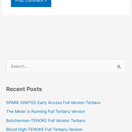
S
e
a
r
Recent Posts
c
SPARK IGNITES Early Access Full Version Terbaru
h
f
The Meter is Running Full Terbaru Version
o
Butcherman-TENOKE Full Version Terbaru
r
Blood High-TENOKE Full Terbaru Version