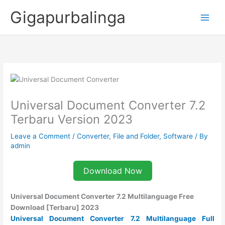
Skip
Gigapurbalinga
to
content
Universal Document Converter 7.2
Terbaru Version 2023
Leave a Comment
/
Converter
,
File and Folder
,
Software
/ By
admin
Download Now
Universal Document Converter 7.2 Multilanguage Free
Download [Terbaru] 2023
Universal Document Converter 7.2 Multilanguage Full