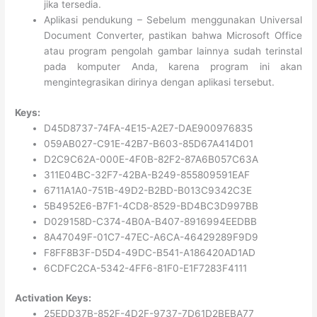
jika tersedia.
Aplikasi pendukung – Sebelum menggunakan Universal
Document Converter, pastikan bahwa Microsoft Office
atau program pengolah gambar lainnya sudah terinstal
pada komputer Anda, karena program ini akan
mengintegrasikan dirinya dengan aplikasi tersebut.
Keys:
D45D8737-74FA-4E15-A2E7-DAE900976835
059AB027-C91E-42B7-B603-85D67A414D01
D2C9C62A-000E-4F0B-82F2-87A6B057C63A
311E04BC-32F7-42BA-B249-855809591EAF
6711A1A0-751B-49D2-B2BD-B013C9342C3E
5B4952E6-B7F1-4CD8-8529-BD4BC3D997BB
D029158D-C374-4B0A-B407-8916994EEDBB
8A47049F-01C7-47EC-A6CA-46429289F9D9
F8FF8B3F-D5D4-49DC-B541-A186420AD1AD
6CDFC2CA-5342-4FF6-81F0-E1F7283F4111
Activation Keys:
25EDD37B-852F-4D2F-9737-7D61D2BEBA77