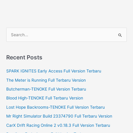
S
e
a
r
Recent Posts
c
SPARK IGNITES Early Access Full Version Terbaru
h
f
The Meter is Running Full Terbaru Version
o
Butcherman-TENOKE Full Version Terbaru
r
Blood High-TENOKE Full Terbaru Version
:
Lost Hope Backrooms-TENOKE Full Version Terbaru
Mr Right Simulator Build 23374790 Full Terbaru Version
CarX Drift Racing Online 2 v0.18.3 Full Version Terbaru