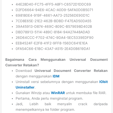
44E28D40-FC75-4FF5-A8F1-C6572D1DDC69
D2FD6664-94E6-4CAC-A0D9-5AFA0D0B5071
698180E4-919F-4661-AA73-25256DE90D1C
7CD8E65E-21E2-462B-BDBD-F47EAD50DA55
39A45913-D874-469C-809C-B579E98D402B
DBD78913-5114-489C-8184-94A27A48ADAD
26D64CCC-F702-474C-9DA4-5EC5339EDF90
EEB4524F-E2F8-41F2-9FF8-156DC641E1EA
0FA54C66-E1BC-43A7-A515-2E4D0B619DA1
Bagaimana Cara Menggunakan Universal Document
Converter Retakan?
Download
Universal Document Converter Retakan
dengan menggunakan
IDM
Uninstall versi sebelumnya dengan menggunakan
IObit
Uninstaller
.
Gunakan Winzip atau
WinRAR
untuk membuka file RAR.
Pertama, Anda perlu menginstal program.
Jadi, Lebih baik menyalin crack daripada
menempelkannya ke folder program.