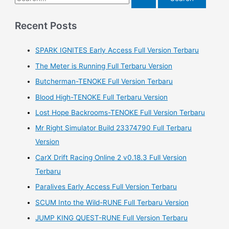
e
a
Recent Posts
r
SPARK IGNITES Early Access Full Version Terbaru
c
h
The Meter is Running Full Terbaru Version
f
Butcherman-TENOKE Full Version Terbaru
o
Blood High-TENOKE Full Terbaru Version
r
Lost Hope Backrooms-TENOKE Full Version Terbaru
:
Mr Right Simulator Build 23374790 Full Terbaru
Version
CarX Drift Racing Online 2 v0.18.3 Full Version
Terbaru
Paralives Early Access Full Version Terbaru
SCUM Into the Wild-RUNE Full Terbaru Version
JUMP KING QUEST-RUNE Full Version Terbaru