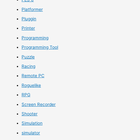
Platformer
Pluggin
Printer
Programming
Programming Tool
Puzzle
Racing
Remote PC
Roguelike
RPG
Screen Recorder
Shooter
Simulation
simulator