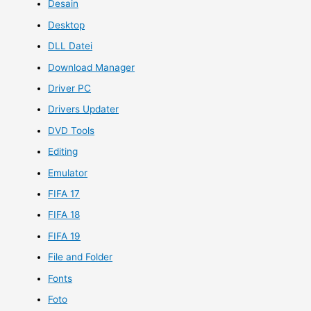
Desain
Desktop
DLL Datei
Download Manager
Driver PC
Drivers Updater
DVD Tools
Editing
Emulator
FIFA 17
FIFA 18
FIFA 19
File and Folder
Fonts
Foto