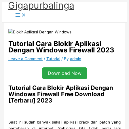
Gigapurbalinga
Skip
to
content
Tutorial Cara Blokir Aplikasi
Dengan Windows Firewall 2023
Leave a Comment
/
Tutorial
/ By
admin
Download Now
Tutorial Cara Blokir Aplikasi Dengan
Windows Firewall Free Download
[Terbaru] 2023
Saat ini sudah banyak sekali aplikasi crack dan patch yang
bertebaran di internet. Sehingga kita tidak perlu lagi