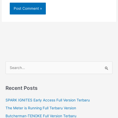
S
e
a
r
Recent Posts
c
SPARK IGNITES Early Access Full Version Terbaru
h
f
The Meter is Running Full Terbaru Version
o
Butcherman-TENOKE Full Version Terbaru