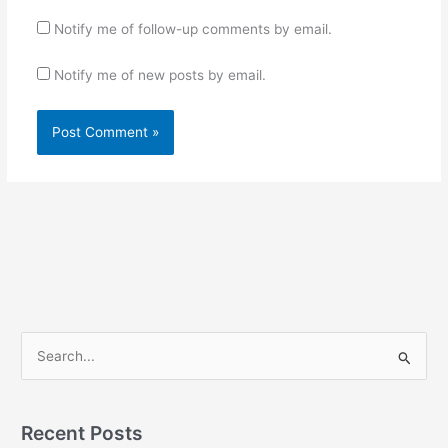
Notify me of follow-up comments by email.
Notify me of new posts by email.
S
e
a
r
Recent Posts