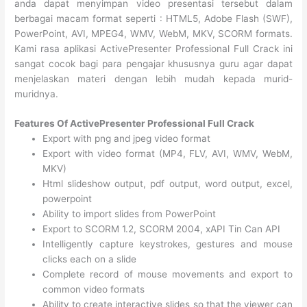
anda dapat menyimpan video presentasi tersebut dalam
berbagai macam format seperti : HTML5, Adobe Flash (SWF),
PowerPoint, AVI, MPEG4, WMV, WebM, MKV, SCORM formats.
Kami rasa aplikasi ActivePresenter Professional Full Crack ini
sangat cocok bagi para pengajar khususnya guru agar dapat
menjelaskan materi dengan lebih mudah kepada murid-
muridnya.
Features Of ActivePresenter Professional Full Crack
Export with png and jpeg video format
Export with video format (MP4, FLV, AVI, WMV, WebM,
MKV)
Html slideshow output, pdf output, word output, excel,
powerpoint
Ability to import slides from PowerPoint
Export to SCORM 1.2, SCORM 2004, xAPI Tin Can API
Intelligently capture keystrokes, gestures and mouse
clicks each on a slide
Complete record of mouse movements and export to
common video formats
Ability to create interactive slides so that the viewer can