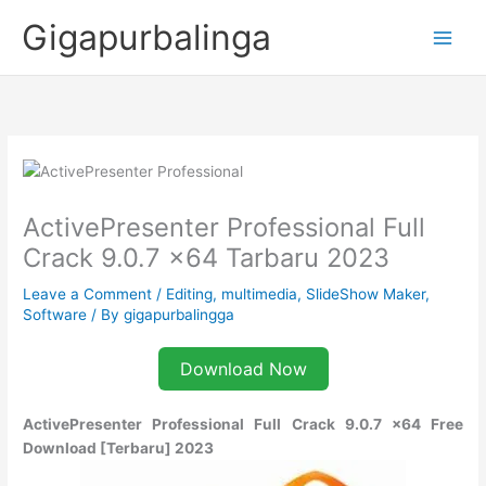
Skip
Gigapurbalinga
to
content
ActivePresenter Professional Full
Crack 9.0.7 x64 Tarbaru 2023
Leave a Comment
/
Editing
,
multimedia
,
SlideShow Maker
,
Software
/ By
gigapurbalingga
Download Now
ActivePresenter Professional Full Crack 9.0.7 x64 Free
Download [Terbaru] 2023