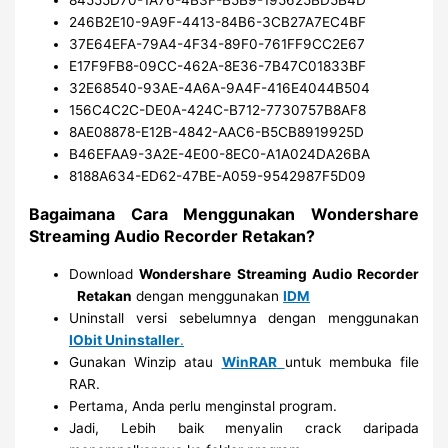
246B2E10-9A9F-4413-84B6-3CB27A7EC4BF
37E64EFA-79A4-4F34-89F0-761FF9CC2E67
E17F9FB8-09CC-462A-8E36-7B47C01833BF
32E68540-93AE-4A6A-9A4F-416E4044B504
156C4C2C-DE0A-424C-B712-7730757B8AF8
8AE08878-E12B-4842-AAC6-B5CB8919925D
B46EFAA9-3A2E-4E00-8EC0-A1A024DA26BA
8188A634-ED62-47BE-A059-9542987F5D09
Bagaimana Cara Menggunakan Wondershare
Streaming Audio Recorder Retakan?
Download
Wondershare Streaming Audio Recorder
Retakan
dengan menggunakan
IDM
Uninstall versi sebelumnya dengan menggunakan
IObit Uninstaller
.
Gunakan Winzip atau
WinRAR
untuk membuka file
RAR.
Pertama, Anda perlu menginstal program.
Jadi, Lebih baik menyalin crack daripada