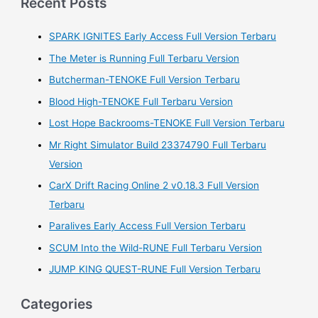
Recent Posts
r
SPARK IGNITES Early Access Full Version Terbaru
c
h
The Meter is Running Full Terbaru Version
f
Butcherman-TENOKE Full Version Terbaru
o
Blood High-TENOKE Full Terbaru Version
r
Lost Hope Backrooms-TENOKE Full Version Terbaru
:
Mr Right Simulator Build 23374790 Full Terbaru
Version
CarX Drift Racing Online 2 v0.18.3 Full Version
Terbaru
Paralives Early Access Full Version Terbaru
SCUM Into the Wild-RUNE Full Terbaru Version
JUMP KING QUEST-RUNE Full Version Terbaru
Categories