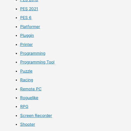
PES 2021
PES 6
Platformer
Pluggin
Printer
Programming
Programming Tool
Puzzle
Racing
Remote PC
Roguelike
RPG
Screen Recorder
Shooter