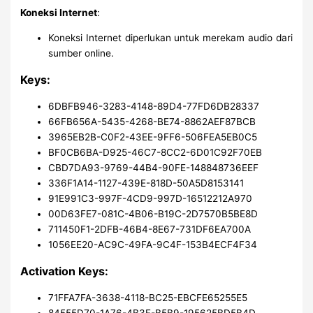
Koneksi Internet
:
Koneksi Internet diperlukan untuk merekam audio dari
sumber online.
Keys:
6DBFB946-3283-4148-89D4-77FD6DB28337
66FB656A-5435-4268-BE74-8862AEF87BCB
3965EB2B-C0F2-43EE-9FF6-506FEA5EB0C5
BF0CB6BA-D925-46C7-8CC2-6D01C92F70EB
CBD7DA93-9769-44B4-90FE-148848736EEF
336F1A14-1127-439E-818D-50A5D8153141
91E991C3-997F-4CD9-997D-16512212A970
00D63FE7-081C-4B06-B19C-2D7570B5BE8D
711450F1-2DFB-46B4-8E67-731DF6EA700A
1056EE20-AC9C-49FA-9C4F-153B4ECF4F34
Activation Keys:
71FFA7FA-3638-4118-BC25-EBCFE65255E5
84555D70-1A76-4B3F-B5B9-195625BD5B4D