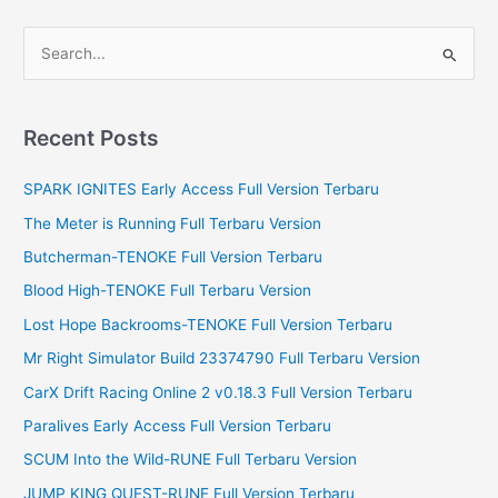
S
e
a
r
Recent Posts
c
SPARK IGNITES Early Access Full Version Terbaru
h
f
The Meter is Running Full Terbaru Version
o
Butcherman-TENOKE Full Version Terbaru
r
Blood High-TENOKE Full Terbaru Version
:
Lost Hope Backrooms-TENOKE Full Version Terbaru
Mr Right Simulator Build 23374790 Full Terbaru Version
CarX Drift Racing Online 2 v0.18.3 Full Version Terbaru
Paralives Early Access Full Version Terbaru
SCUM Into the Wild-RUNE Full Terbaru Version
JUMP KING QUEST-RUNE Full Version Terbaru