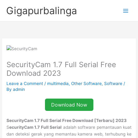
Skip
Gigapurbalinga
to
content
SecurityCam 1.7 Full Serial Free
Download 2023
Leave a Comment
/
multimedia
,
Other Software
,
Software
/
By
admin
Download Now
SecurityCam 1.7 Full Serial Free Download [Terbaru] 2023
S
ecurityCam 1.7 Full Serial
adalah software pemantauan kuat
dan deteksi gerak yang memantau kamera web, terhubung ke