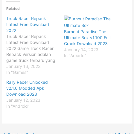
Related
Truck Racer Repack
Latest Free Download
2022
Burnout Paradise The
Truck Racer Repack
Ultimate Box v1.100 Full
Latest Free Download
Crack Download 2023
2022 Game Truck Racer
January 14, 2023
Repack Version adalah
In "Arcade"
game truck terbaru yang
akan membawa anda
January 16, 2023
menjadi seorang supir
In "Games"
truck yang berkendara di
Rally Racer Unlocked
lintasan untuk melakukan
v2.1.0 Modded Apk
balap truck dengan
Download 2023
musuh anda. Jika
January 12, 2023
biasanya games balap
In "Android"
menggunakan mobil atau
motor, kali ini dalam game
truck racer ini,…