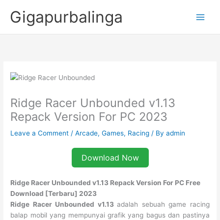
Skip
Gigapurbalinga
to
content
Ridge Racer Unbounded v1.13
Repack Version For PC 2023
Leave a Comment
/
Arcade
,
Games
,
Racing
/ By
admin
Download Now
Ridge Racer Unbounded v1.13 Repack Version For PC Free
Download [Terbaru] 2023
Ridge Racer Unbounded v1.13
adalah sebuah game racing
balap mobil yang mempunyai grafik yang bagus dan pastinya