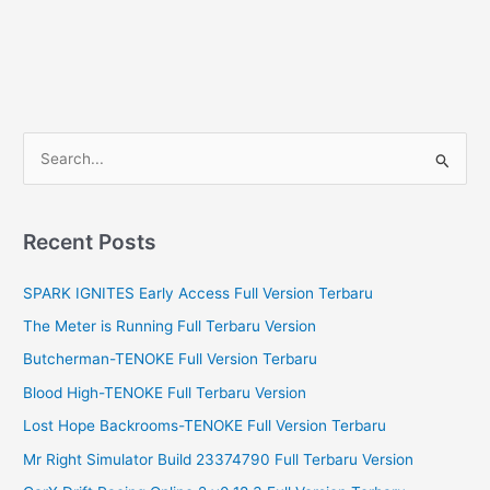
S
e
a
r
Recent Posts
c
SPARK IGNITES Early Access Full Version Terbaru
h
f
The Meter is Running Full Terbaru Version
o
Butcherman-TENOKE Full Version Terbaru
r
Blood High-TENOKE Full Terbaru Version
:
Lost Hope Backrooms-TENOKE Full Version Terbaru
Mr Right Simulator Build 23374790 Full Terbaru Version