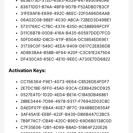
6E58175D-313D-4593-A539-4479950940A6
83671DD1-B7AA-4BF8-9D7B-F52ADBD7B3CF
31FE9AF8-E699-492C-86EC-22F0A96D6AA8
06A02C08-9BEF-4030-ABCA-72BED3D49BE1
5731766C-C7BC-4374-8350-AC588999FCFF
D11C6B78-00D8-416A-B435-60597DDD7FCD
50FD0482-D8C0-411F-B50A-DC5854EDE9E1
31739C0F-549C-4EEA-9409-D617C2E836DB
AD893BA4-B58B-4F94-A20F-C3C91E247504
DF430CA5-65EC-4E10-9EEC-A730E7DD6822
Activation Keys:
CC156364-F9E1-4073-9E64-C8526DE4FDF7
2E7DC1BE-5FF0-45A0-93CA-CE89429CD925
0527E47D-1D2D-4ED4-BE1A-C1845DB46861
28BE3444-7D96-4978-9317-F76942D02C8C
DAEDF07F-EB4A-40E7-8F7C-394BBED6554F
3AF45A1E-EEBF-422F-B439-DB6B447C2BC5
7B9F74C7-CB46-420C-B9E0-69D6B0138C0D
C7F35E06-12B1-4D99-B8AD-51864F220E26