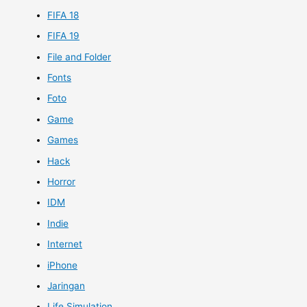
FIFA 18
FIFA 19
File and Folder
Fonts
Foto
Game
Games
Hack
Horror
IDM
Indie
Internet
iPhone
Jaringan
Life Simulation