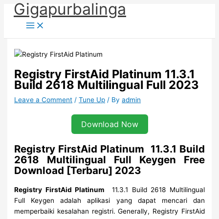
Gigapurbalinga
Skip
to
content
Registry FirstAid Platinum 11.3.1
Build 2618 Multilingual Full 2023
Leave a Comment
/
Tune Up
/ By
admin
Download Now
Registry FirstAid Platinum 11.3.1 Build
2618 Multilingual Full Keygen Free
Download [Terbaru] 2023
Registry FirstAid Platinum
11.3.1 Build 2618 Multilingual
Full Keygen adalah aplikasi yang dapat mencari dan
memperbaiki kesalahan registri. Generally, Registry FirstAid