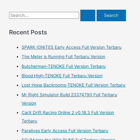
S
e
a
Recent Posts
r
SPARK IGNITES Early Access Full Version Terbaru
c
h
The Meter is Running Full Terbaru Version
f
Butcherman-TENOKE Full Version Terbaru
o
Blood High-TENOKE Full Terbaru Version
r
Lost Hope Backrooms-TENOKE Full Version Terbaru
:
Mr Right Simulator Build 23374790 Full Terbaru
Version
CarX Drift Racing Online 2 v0.18.3 Full Version
Terbaru
Paralives Early Access Full Version Terbaru