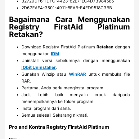
32729DF6-1DFC-4423-82E7-EC4D73984585
2D67EAF4-3501-4911-8EAB-F4ED9518C3BB
Bagaimana Cara Menggunakan
Registry FirstAid Platinum
Retakan?
Download Registry FirstAid Platinum
Retakan
dengan
menggunakan
IDM
Uninstall versi sebelumnya dengan menggunakan
IObit Uninstaller
.
Gunakan Winzip atau
WinRAR
untuk membuka file
RAR.
Pertama, Anda perlu menginstal program.
Jadi, Lebih baik menyalin crack daripada
menempelkannya ke folder program.
Instal program dari sana.
Semua selesai! Sekarang nikmati.
Pro and Kontra Registry FirstAid Platinum