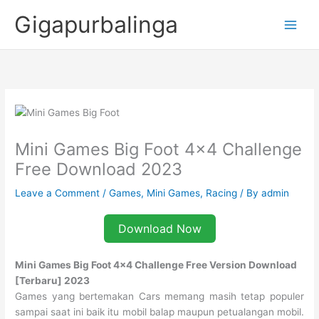
Skip
Gigapurbalinga
to
content
Mini Games Big Foot 4×4 Challenge
Free Download 2023
Leave a Comment
/
Games
,
Mini Games
,
Racing
/ By
admin
Download Now
Mini Games Big Foot 4×4 Challenge Free Version Download
[Terbaru] 2023
Games yang bertemakan Cars memang masih tetap populer
sampai saat ini baik itu mobil balap maupun petualangan mobil.