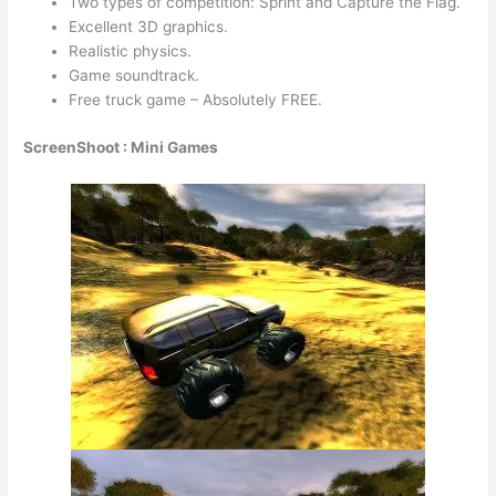
Two types of competition: Sprint and Capture the Flag.
Excellent 3D graphics.
Realistic physics.
Game soundtrack.
Free truck game – Absolutely FREE.
ScreenShoot : Mini Games