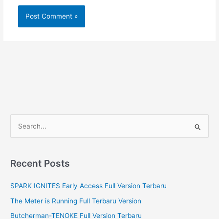
S
e
a
r
Recent Posts
c
SPARK IGNITES Early Access Full Version Terbaru
h
f
The Meter is Running Full Terbaru Version
o
Butcherman-TENOKE Full Version Terbaru