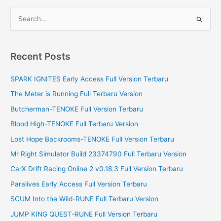
S
e
a
r
Recent Posts
c
SPARK IGNITES Early Access Full Version Terbaru
h
f
The Meter is Running Full Terbaru Version
o
Butcherman-TENOKE Full Version Terbaru
r
Blood High-TENOKE Full Terbaru Version
:
Lost Hope Backrooms-TENOKE Full Version Terbaru
Mr Right Simulator Build 23374790 Full Terbaru Version
CarX Drift Racing Online 2 v0.18.3 Full Version Terbaru
Paralives Early Access Full Version Terbaru
SCUM Into the Wild-RUNE Full Terbaru Version
JUMP KING QUEST-RUNE Full Version Terbaru