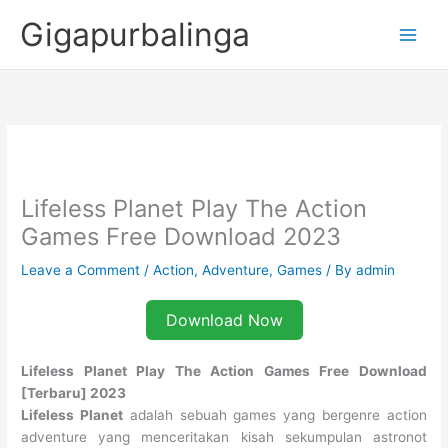
Skip
Gigapurbalinga
to
content
Lifeless Planet Play The Action
Games Free Download 2023
Leave a Comment
/
Action
,
Adventure
,
Games
/ By
admin
Download Now
Lifeless Planet Play The Action Games Free Download
[Terbaru] 2023
Lifeless Planet
adalah sebuah games yang bergenre action
adventure yang menceritakan kisah sekumpulan astronot