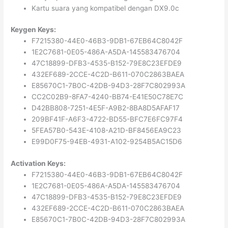
Kartu suara yang kompatibel dengan DX9.0c
Keygen Keys:
F7215380-44E0-46B3-9DB1-67EB64C8042F
1E2C7681-0E05-486A-A5DA-145583476704
47C18899-DFB3-4535-B152-79E8C23EFDE9
432EF689-2CCE-4C2D-B611-070C2863BAEA
E85670C1-7B0C-42DB-94D3-28F7C802993A
CC2C02B9-8FA7-4240-BB74-E41E50C78E7C
D42BB808-7251-4E5F-A9B2-8BA8D5AFAF17
209BF41F-A6F3-4722-BD55-BFC7E6FC97F4
5FEA57B0-543E-4108-A21D-BF8456EA9C23
E99D0F75-94EB-4931-A102-9254B5AC15D6
Activation Keys:
F7215380-44E0-46B3-9DB1-67EB64C8042F
1E2C7681-0E05-486A-A5DA-145583476704
47C18899-DFB3-4535-B152-79E8C23EFDE9
432EF689-2CCE-4C2D-B611-070C2863BAEA
E85670C1-7B0C-42DB-94D3-28F7C802993A