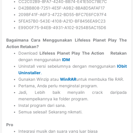
CC2C02B9-8FA7-4240-BB74-E41E50C78E7C
D42BB808-7251-4E5F-A9B2-8BA8D5AFAF17
209BF41F-A6F3-4722-BD55-BFC7E6FC97F4
5FEA57B0-543E-4108-A21D-BF8456EA9C23
E99D0F75-94EB-4931-A102-9254B5AC15D6
Bagaimana Cara Menggunakan Lifeless Planet Play The
Action Retakan?
Download
Lifeless Planet Play The Action
Retakan
dengan menggunakan
IDM
Uninstall versi sebelumnya dengan menggunakan
IObit
Uninstaller
.
Gunakan Winzip atau
WinRAR
untuk membuka file RAR.
Pertama, Anda perlu menginstal program.
Jadi, Lebih baik menyalin crack daripada
menempelkannya ke folder program.
Instal program dari sana.
Semua selesai! Sekarang nikmati.
Pro
Integrasi musik dan suara yang luar biasa