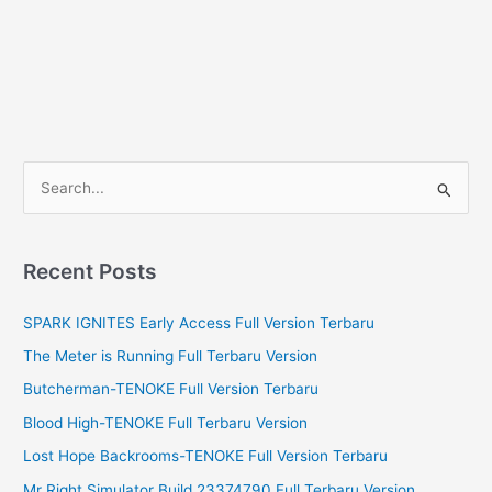
S
e
a
r
Recent Posts
c
SPARK IGNITES Early Access Full Version Terbaru
h
f
The Meter is Running Full Terbaru Version
o
Butcherman-TENOKE Full Version Terbaru
r
Blood High-TENOKE Full Terbaru Version
:
Lost Hope Backrooms-TENOKE Full Version Terbaru
Mr Right Simulator Build 23374790 Full Terbaru Version