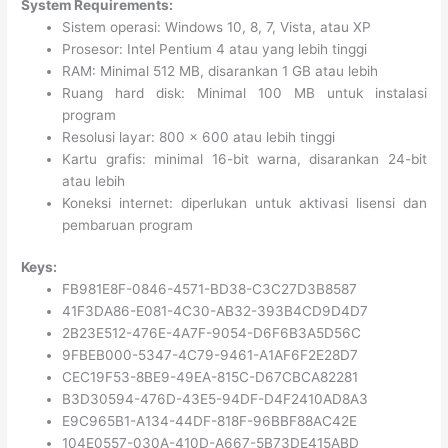
System Requirements:
Sistem operasi: Windows 10, 8, 7, Vista, atau XP
Prosesor: Intel Pentium 4 atau yang lebih tinggi
RAM: Minimal 512 MB, disarankan 1 GB atau lebih
Ruang hard disk: Minimal 100 MB untuk instalasi
program
Resolusi layar: 800 x 600 atau lebih tinggi
Kartu grafis: minimal 16-bit warna, disarankan 24-bit
atau lebih
Koneksi internet: diperlukan untuk aktivasi lisensi dan
pembaruan program
Keys:
FB981E8F-0846-4571-BD38-C3C27D3B8587
41F3DA86-E081-4C30-AB32-393B4CD9D4D7
2B23E512-476E-4A7F-9054-D6F6B3A5D56C
9FBEB000-5347-4C79-9461-A1AF6F2E28D7
CEC19F53-8BE9-49EA-815C-D67CBCA82281
B3D30594-476D-43E5-94DF-D4F2410AD8A3
E9C965B1-A134-44DF-818F-96BBF88AC42E
104E0557-030A-410D-A667-5B73DE415ABD