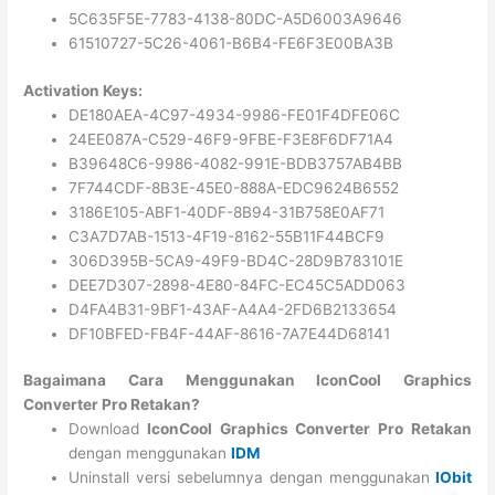
5C635F5E-7783-4138-80DC-A5D6003A9646
61510727-5C26-4061-B6B4-FE6F3E00BA3B
Activation Keys:
DE180AEA-4C97-4934-9986-FE01F4DFE06C
24EE087A-C529-46F9-9FBE-F3E8F6DF71A4
B39648C6-9986-4082-991E-BDB3757AB4BB
7F744CDF-8B3E-45E0-888A-EDC9624B6552
3186E105-ABF1-40DF-8B94-31B758E0AF71
C3A7D7AB-1513-4F19-8162-55B11F44BCF9
306D395B-5CA9-49F9-BD4C-28D9B783101E
DEE7D307-2898-4E80-84FC-EC45C5ADD063
D4FA4B31-9BF1-43AF-A4A4-2FD6B2133654
DF10BFED-FB4F-44AF-8616-7A7E44D68141
Bagaimana Cara Menggunakan IconCool Graphics
Converter Pro Retakan?
Download
IconCool Graphics Converter Pro Retakan
dengan menggunakan
IDM
Uninstall versi sebelumnya dengan menggunakan
IObit