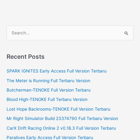
S
e
a
r
Recent Posts
c
SPARK IGNITES Early Access Full Version Terbaru
h
f
The Meter is Running Full Terbaru Version
o
Butcherman-TENOKE Full Version Terbaru
r
Blood High-TENOKE Full Terbaru Version
:
Lost Hope Backrooms-TENOKE Full Version Terbaru
Mr Right Simulator Build 23374790 Full Terbaru Version
CarX Drift Racing Online 2 v0.18.3 Full Version Terbaru
Paralives Early Access Full Version Terbaru