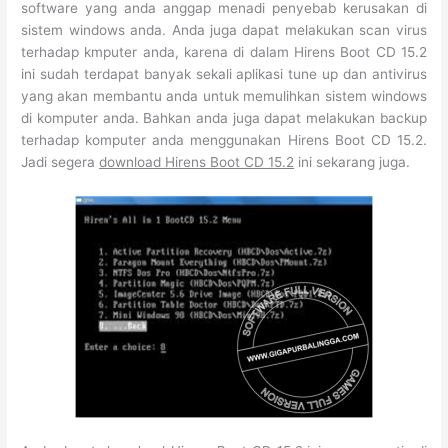
software yang anda anggap menadi penyebab kerusakan di
sistem windows anda. Anda juga dapat melakukan scan virus
terhadap kmputer anda, karena di dalam Hirens Boot CD 15.2
ini sudah terdapat banyak sekali aplikasi tune up dan antivirus
yang akan membantu anda untuk memulihkan sistem windows
di komputer anda. Bahkan anda juga dapat melakukan backup
terhadap komputer anda menggunakan Hirens Boot CD 15.2.
Jadi segera
download Hirens Boot CD 15.2
ini sekarang juga.