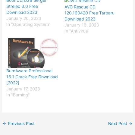
Boot CD/USB Sergei
Strelec 8.0 Free
AVG Rescue CD
Download 2023
120.160420 Free Tarbaru
January 20, 2023
Download 2023
In "Operating System"
January 16, 2023
In "Antivirus"
BurnAware Professional
16.1 Crack Free Download
[2022]
January 17, 2023
In "Burning"
←
Previous Post
Next Post
→