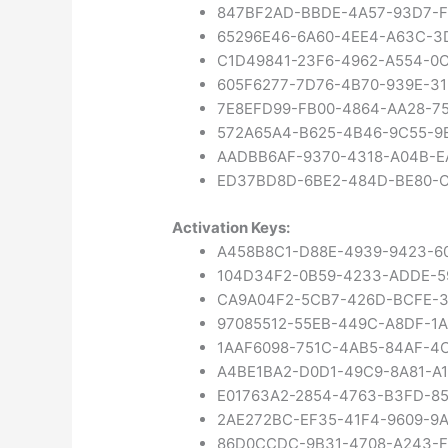
847BF2AD-BBDE-4A57-93D7-
65296E46-6A60-4EE4-A63C-3
C1D49841-23F6-4962-A554-0
605F6277-7D76-4B70-939E-3
7E8EFD99-FB00-4864-AA28-7
572A65A4-B625-4B46-9C55-9
AADBB6AF-9370-4318-A04B-E
ED37BD8D-6BE2-484D-BE80-
Activation Keys:
A458B8C1-D88E-4939-9423-6
104D34F2-0B59-4233-ADDE-
CA9A04F2-5CB7-426D-BCFE-
97085512-55EB-449C-A8DF-1
1AAF6098-751C-4AB5-84AF-
A4BE1BA2-D0D1-49C9-8A81-A
E01763A2-2854-4763-B3FD-8
2AE272BC-EF35-41F4-9609-9
86D0CCDC-9B31-4708-A243-