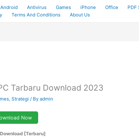
Android
Antivirus
Games
iPhone
Office
PDF 
y
Terms And Conditions
About Us
r PC Tarbaru Download 2023
ames
,
Strategi
/ By
admin
ownload Now
n Download [Terbaru]