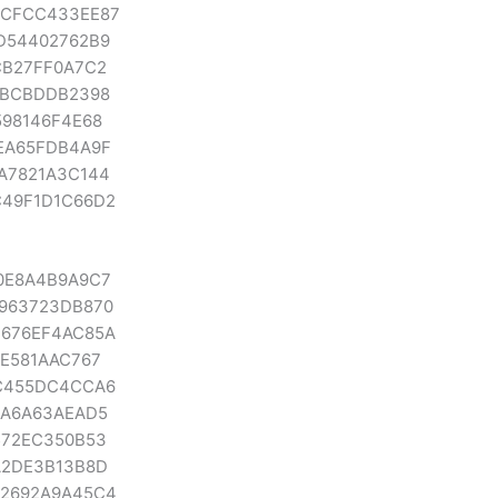
FCFCC433EE87
D54402762B9
CB27FF0A7C2
1BCBDDB2398
598146F4E68
EA65FDB4A9F
A7821A3C144
C49F1D1C66D2
0E8A4B9A9C7
5963723DB870
3676EF4AC85A
AE581AAC767
4C455DC4CCA6
1A6A63AEAD5
572EC350B53
A2DE3B13B8D
F2692A9A45C4