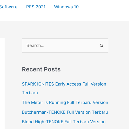
Software
PES 2021
Windows 10
S
e
a
r
Recent Posts
c
SPARK IGNITES Early Access Full Version
h
Terbaru
f
The Meter is Running Full Terbaru Version
o
r
Butcherman-TENOKE Full Version Terbaru
:
Blood High-TENOKE Full Terbaru Version