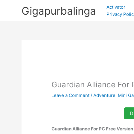
Skip
Activator
Gigapurbalinga
to
Privacy Polic
content
Guardian Alliance Fo
Leave a Comment
/
Adventure
,
Mini G
D
Guardian Alliance For PC Free Versio