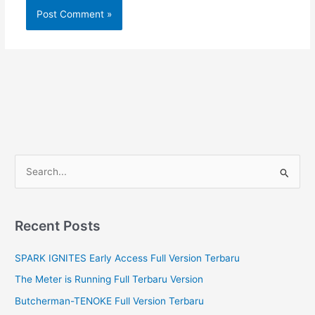
S
e
a
r
Recent Posts
c
SPARK IGNITES Early Access Full Version Terbaru
h
f
The Meter is Running Full Terbaru Version
o
Butcherman-TENOKE Full Version Terbaru