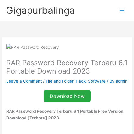
Skip
Gigapurbalinga
to
content
RAR Password Recovery Terbaru 6.1
Portable Download 2023
Leave a Comment
/
File and Folder
,
Hack
,
Software
/ By
admin
Download Now
RAR Password Recovery Terbaru 6.1 Portable Free Version
Download [Terbaru] 2023