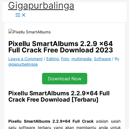
Gigapurbalinga
Skip
to
content
Pixellu SmartAlbums 2.2.9 x64
Full Crack Free Download 2023
Leave a Comment
/
Editing
,
Foto
,
multimedia
,
Software
/ By
gigapurbalingga
Download Now
Pixellu SmartAlbums 2.2.9×64 Full
Crack Free Download [Terbaru]
Pixellu SmartAlbums 2.2.9×64 Full Crack
adalah salah
satu software terbaru yang akan membantu anda untuk