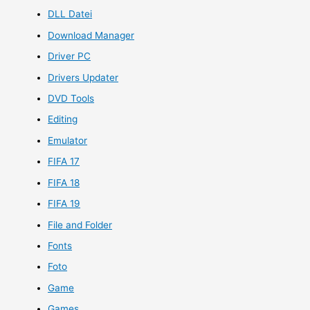
DLL Datei
Download Manager
Driver PC
Drivers Updater
DVD Tools
Editing
Emulator
FIFA 17
FIFA 18
FIFA 19
File and Folder
Fonts
Foto
Game
Games