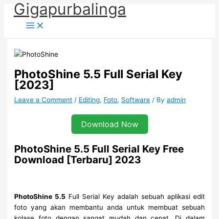
Gigapurbalinga
Skip
to
content
PhotoShine 5.5 Full Serial Key
[2023]
Leave a Comment
/
Editing
,
Foto
,
Software
/ By
admin
Download Now
PhotoShine 5.5 Full Serial Key Free
Download [Terbaru] 2023
PhotoShine 5.5
Full Serial Key adalah sebuah aplikasi edit
foto yang akan membantu anda untuk membuat sebuah
kolase foto dengan sangat mudah dan cepat. Di dalam