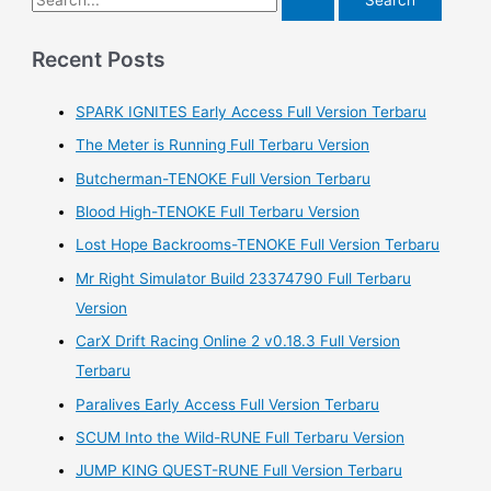
e
a
Recent Posts
r
SPARK IGNITES Early Access Full Version Terbaru
c
h
The Meter is Running Full Terbaru Version
f
Butcherman-TENOKE Full Version Terbaru
o
Blood High-TENOKE Full Terbaru Version
r
Lost Hope Backrooms-TENOKE Full Version Terbaru
:
Mr Right Simulator Build 23374790 Full Terbaru
Version
CarX Drift Racing Online 2 v0.18.3 Full Version
Terbaru
Paralives Early Access Full Version Terbaru
SCUM Into the Wild-RUNE Full Terbaru Version
JUMP KING QUEST-RUNE Full Version Terbaru