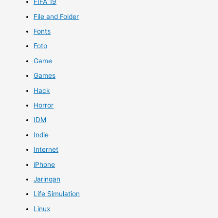
FIFA 19
File and Folder
Fonts
Foto
Game
Games
Hack
Horror
IDM
Indie
Internet
iPhone
Jaringan
Life Simulation
Linux