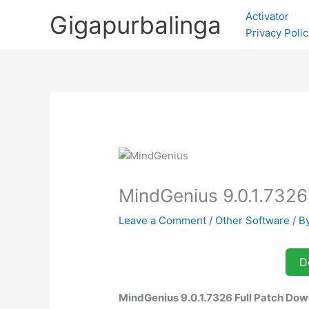
Skip
Activator
Gigapurbalinga
to
Privacy Polic
content
MindGenius 9.0.1.732
Leave a Comment
/
Other Software
/ B
D
MindGenius 9.0.1.7326 Full Patch Dow