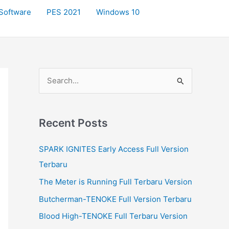
Software
PES 2021
Windows 10
S
e
a
r
Recent Posts
c
SPARK IGNITES Early Access Full Version
h
Terbaru
f
The Meter is Running Full Terbaru Version
o
r
Butcherman-TENOKE Full Version Terbaru
:
Blood High-TENOKE Full Terbaru Version