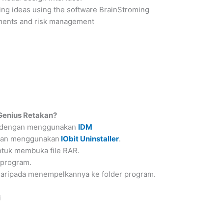
ting ideas using the software BrainStroming
ements and risk management
enius Retakan?
dengan menggunakan
IDM
ngan menggunakan
IObit Uninstaller
.
ntuk membuka file RAR.
 program.
 daripada menempelkannya ke folder program.
i