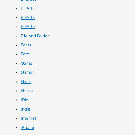
FIFA 17
FIFA 18
FIFA 19
File and Folder
Fonts
Foto
Game
Games
Hack
Horror
IDM
Indie
Internet
iPhone