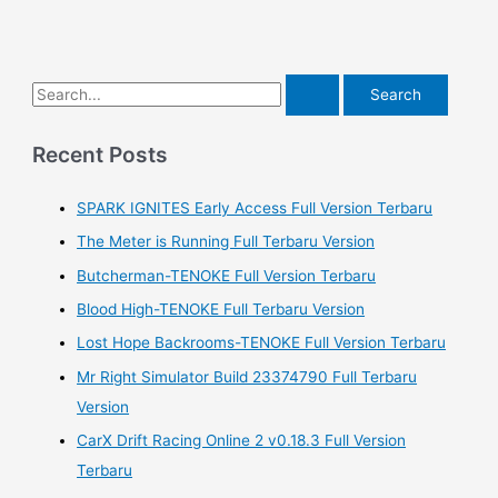
S
e
a
Recent Posts
r
SPARK IGNITES Early Access Full Version Terbaru
c
h
The Meter is Running Full Terbaru Version
f
Butcherman-TENOKE Full Version Terbaru
o
Blood High-TENOKE Full Terbaru Version
r
Lost Hope Backrooms-TENOKE Full Version Terbaru
:
Mr Right Simulator Build 23374790 Full Terbaru
Version
CarX Drift Racing Online 2 v0.18.3 Full Version
Terbaru