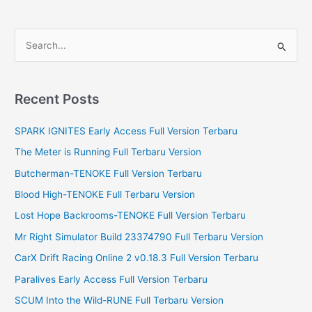
S
e
a
r
Recent Posts
c
SPARK IGNITES Early Access Full Version Terbaru
h
f
The Meter is Running Full Terbaru Version
o
Butcherman-TENOKE Full Version Terbaru
r
Blood High-TENOKE Full Terbaru Version
:
Lost Hope Backrooms-TENOKE Full Version Terbaru
Mr Right Simulator Build 23374790 Full Terbaru Version
CarX Drift Racing Online 2 v0.18.3 Full Version Terbaru
Paralives Early Access Full Version Terbaru
SCUM Into the Wild-RUNE Full Terbaru Version