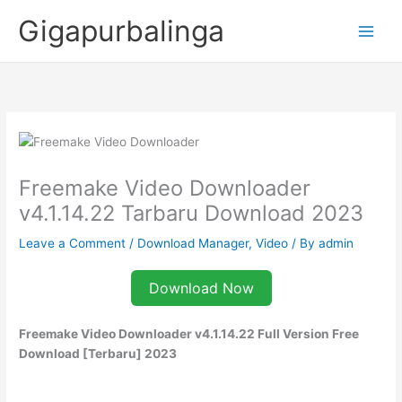
Skip
Gigapurbalinga
to
content
Freemake Video Downloader
v4.1.14.22 Tarbaru Download 2023
Leave a Comment
/
Download Manager
,
Video
/ By
admin
Download Now
Freemake Video Downloader v4.1.14.22 Full Version Free
Download [Terbaru] 2023