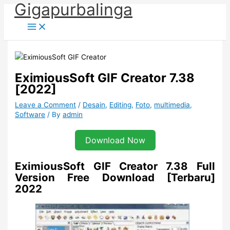
Gigapurbalinga
Skip
to
content
EximiousSoft GIF Creator 7.38
[2022]
Leave a Comment
/
Desain
,
Editing
,
Foto
,
multimedia
,
Software
/ By
admin
Download Now
EximiousSoft GIF Creator 7.38 Full
Version Free Download [Terbaru]
2022