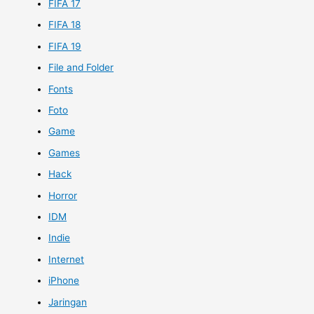
FIFA 17
FIFA 18
FIFA 19
File and Folder
Fonts
Foto
Game
Games
Hack
Horror
IDM
Indie
Internet
iPhone
Jaringan