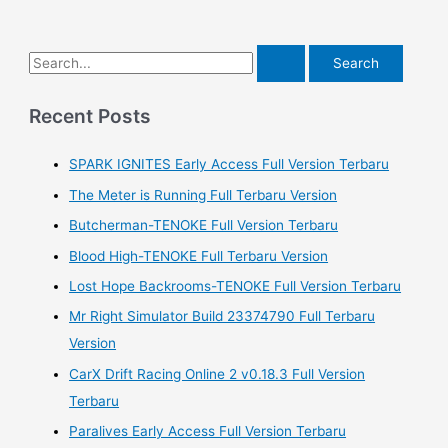
S
e
a
Recent Posts
r
SPARK IGNITES Early Access Full Version Terbaru
c
h
The Meter is Running Full Terbaru Version
f
Butcherman-TENOKE Full Version Terbaru
o
Blood High-TENOKE Full Terbaru Version
r
Lost Hope Backrooms-TENOKE Full Version Terbaru
:
Mr Right Simulator Build 23374790 Full Terbaru
Version
CarX Drift Racing Online 2 v0.18.3 Full Version
Terbaru
Paralives Early Access Full Version Terbaru