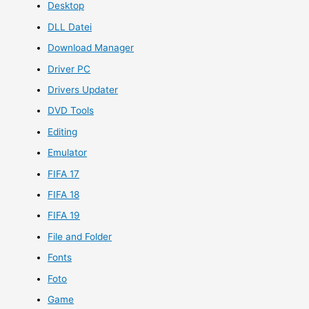
Desktop
DLL Datei
Download Manager
Driver PC
Drivers Updater
DVD Tools
Editing
Emulator
FIFA 17
FIFA 18
FIFA 19
File and Folder
Fonts
Foto
Game