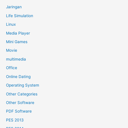
Jaringan
Life Simulation
Linux
Media Player
Mini Games
Movie
multimedia
Office
Online Dating
Operating System
Other Categories
Other Software
PDF Software
PES 2013