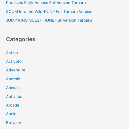
Paralives Early Access Full Version Terbaru
SCUM Into the Wild-RUNE Full Terbaru Version
JUMP KING QUEST-RUNE Full Version Terbaru
Categories
Action
Activator
Adventure
Android
Animasi
Antivirus
Arcade
Audio
Browser