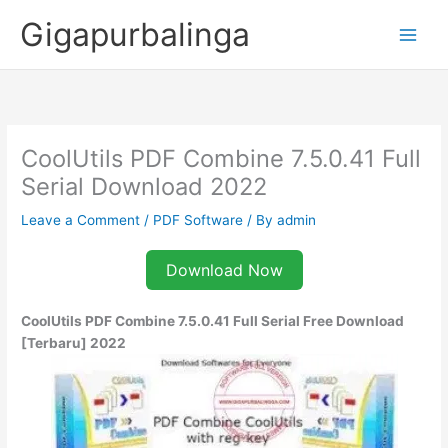
Skip
Gigapurbalinga
to
content
CoolUtils PDF Combine 7.5.0.41 Full
Serial Download 2022
Leave a Comment
/
PDF Software
/ By
admin
Download Now
CoolUtils PDF Combine 7.5.0.41 Full Serial Free Download
[Terbaru] 2022