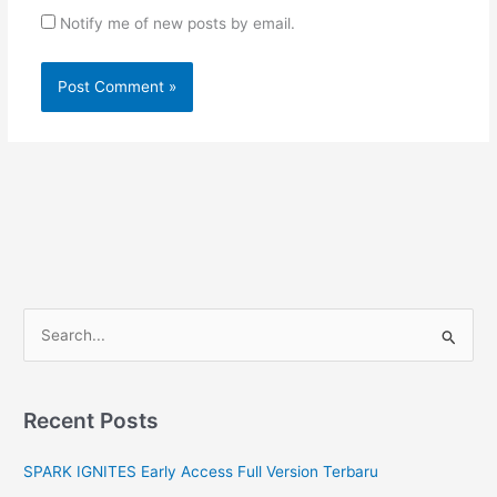
Notify me of new posts by email.
S
e
a
r
Recent Posts
c
SPARK IGNITES Early Access Full Version Terbaru
h