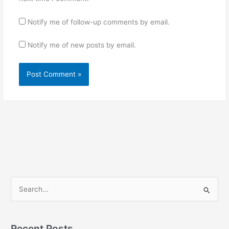
Notify me of follow-up comments by email.
Notify me of new posts by email.
S
e
a
r
Recent Posts