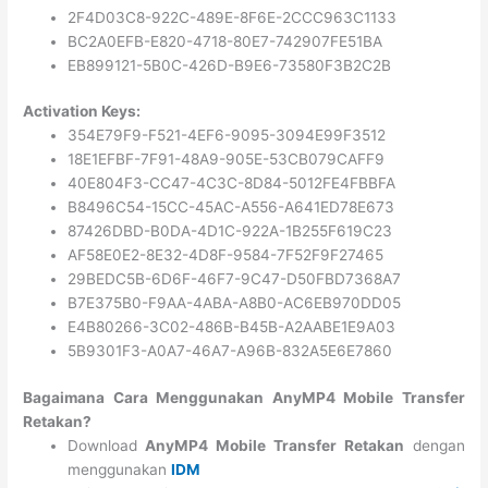
2F4D03C8-922C-489E-8F6E-2CCC963C1133
BC2A0EFB-E820-4718-80E7-742907FE51BA
EB899121-5B0C-426D-B9E6-73580F3B2C2B
Activation Keys:
354E79F9-F521-4EF6-9095-3094E99F3512
18E1EFBF-7F91-48A9-905E-53CB079CAFF9
40E804F3-CC47-4C3C-8D84-5012FE4FBBFA
B8496C54-15CC-45AC-A556-A641ED78E673
87426DBD-B0DA-4D1C-922A-1B255F619C23
AF58E0E2-8E32-4D8F-9584-7F52F9F27465
29BEDC5B-6D6F-46F7-9C47-D50FBD7368A7
B7E375B0-F9AA-4ABA-A8B0-AC6EB970DD05
E4B80266-3C02-486B-B45B-A2AABE1E9A03
5B9301F3-A0A7-46A7-A96B-832A5E6E7860
Bagaimana Cara Menggunakan AnyMP4 Mobile Transfer
Retakan?
Download
AnyMP4 Mobile Transfer Retakan
dengan
menggunakan
IDM