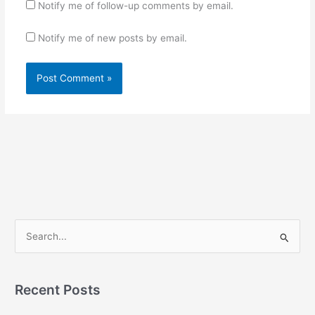
Notify me of follow-up comments by email.
Notify me of new posts by email.
S
e
a
r
Recent Posts
c