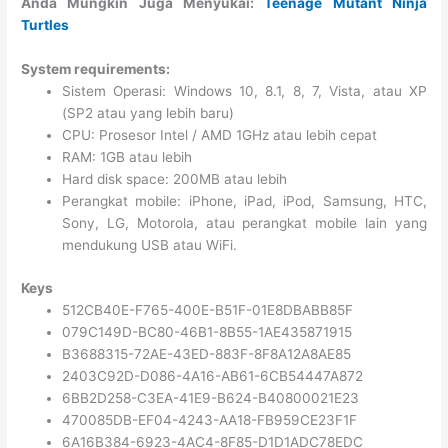
Anda Mungkin Juga Menyukai:
Teenage Mutant Ninja
Turtles
System requirements:
Sistem Operasi: Windows 10, 8.1, 8, 7, Vista, atau XP
(SP2 atau yang lebih baru)
CPU: Prosesor Intel / AMD 1GHz atau lebih cepat
RAM: 1GB atau lebih
Hard disk space: 200MB atau lebih
Perangkat mobile: iPhone, iPad, iPod, Samsung, HTC,
Sony, LG, Motorola, atau perangkat mobile lain yang
mendukung USB atau WiFi.
Keys
512CB40E-F765-400E-B51F-01E8DBABB85F
079C149D-BC80-46B1-8B55-1AE435871915
B3688315-72AE-43ED-883F-8F8A12A8AE85
2403C92D-D086-4A16-AB61-6CB54447A872
6BB2D258-C3EA-41E9-B624-B40800021E23
470085DB-EF04-4243-AA18-FB959CE23F1F
6A16B384-6923-4AC4-8F85-D1D1ADC78EDC