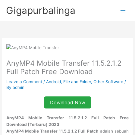
Skip
Gigapurbalinga
to
content
AnyMP4 Mobile Transfer 11.5.2.1.2
Full Patch Free Download
Leave a Comment
/
Android
,
File and Folder
,
Other Software
/
By
admin
Download Now
AnyMP4 Mobile Transfer 11.5.2.1.2 Full Patch Free
Download [Terbaru] 2023
AnyMP4 Mobile Transfer 11.5.2.1.2 Full Patch
adalah sebuah