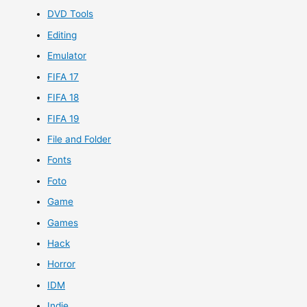
DVD Tools
Editing
Emulator
FIFA 17
FIFA 18
FIFA 19
File and Folder
Fonts
Foto
Game
Games
Hack
Horror
IDM
Indie