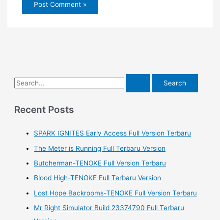
S
e
a
Recent Posts
r
SPARK IGNITES Early Access Full Version Terbaru
c
h
The Meter is Running Full Terbaru Version
f
Butcherman-TENOKE Full Version Terbaru
o
Blood High-TENOKE Full Terbaru Version
r
Lost Hope Backrooms-TENOKE Full Version Terbaru
:
Mr Right Simulator Build 23374790 Full Terbaru