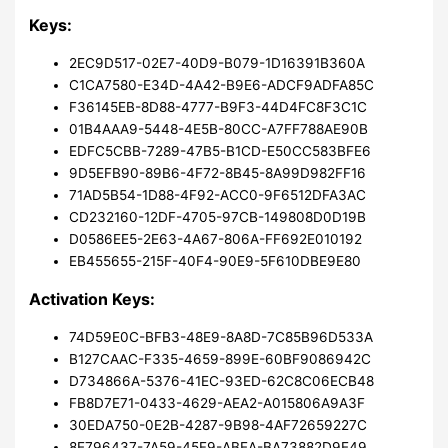
Keys:
2EC9D517-02E7-40D9-B079-1D16391B360A
C1CA7580-E34D-4A42-B9E6-ADCF9ADFA85C
F36145EB-8D88-4777-B9F3-44D4FC8F3C1C
01B4AAA9-5448-4E5B-80CC-A7FF788AE90B
EDFC5CBB-7289-47B5-B1CD-E50CC583BFE6
9D5EFB90-89B6-4F72-8B45-8A99D982FF16
71AD5B54-1D88-4F92-ACC0-9F6512DFA3AC
CD232160-12DF-4705-97CB-149808D0D19B
D0586EE5-2E63-4A67-806A-FF692E010192
EB455655-215F-40F4-90E9-5F610DBE9E80
Activation Keys:
74D59E0C-BFB3-48E9-8A8D-7C85B96D533A
B127CAAC-F335-4659-899E-60BF9086942C
D734866A-5376-41EC-93ED-62C8C06ECB48
FB8D7E71-0433-4629-AEA2-A015806A9A3F
30EDA750-0E2B-4287-9B98-4AF72659227C
8E796437-7A59-45F9-ABEA-BA73882D9E49