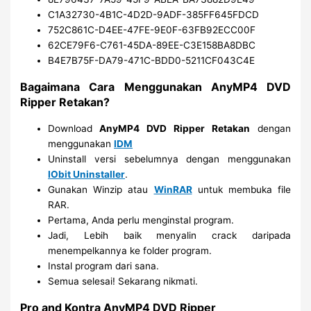
C1A32730-4B1C-4D2D-9ADF-385FF645FDCD
752C861C-D4EE-47FE-9E0F-63FB92ECC00F
62CE79F6-C761-45DA-89EE-C3E158BA8DBC
B4E7B75F-DA79-471C-BDD0-5211CF043C4E
Bagaimana Cara Menggunakan AnyMP4 DVD
Ripper Retakan?
Download
AnyMP4 DVD Ripper Retakan
dengan
menggunakan
IDM
Uninstall versi sebelumnya dengan menggunakan
IObit Uninstaller
.
Gunakan Winzip atau
WinRAR
untuk membuka file
RAR.
Pertama, Anda perlu menginstal program.
Jadi, Lebih baik menyalin crack daripada
menempelkannya ke folder program.
Instal program dari sana.
Semua selesai! Sekarang nikmati.
Pro and Kontra AnyMP4 DVD Ripper