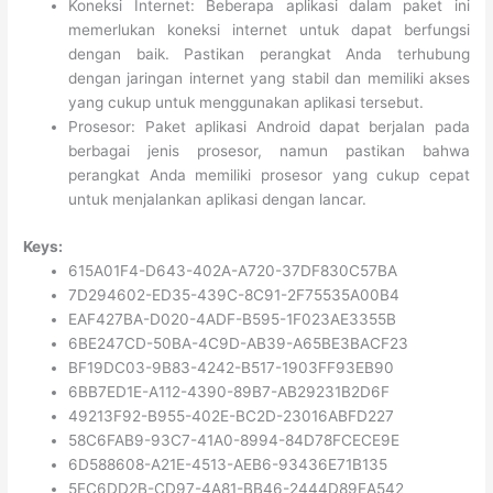
Koneksi Internet: Beberapa aplikasi dalam paket ini
memerlukan koneksi internet untuk dapat berfungsi
dengan baik. Pastikan perangkat Anda terhubung
dengan jaringan internet yang stabil dan memiliki akses
yang cukup untuk menggunakan aplikasi tersebut.
Prosesor: Paket aplikasi Android dapat berjalan pada
berbagai jenis prosesor, namun pastikan bahwa
perangkat Anda memiliki prosesor yang cukup cepat
untuk menjalankan aplikasi dengan lancar.
Keys:
615A01F4-D643-402A-A720-37DF830C57BA
7D294602-ED35-439C-8C91-2F75535A00B4
EAF427BA-D020-4ADF-B595-1F023AE3355B
6BE247CD-50BA-4C9D-AB39-A65BE3BACF23
BF19DC03-9B83-4242-B517-1903FF93EB90
6BB7ED1E-A112-4390-89B7-AB29231B2D6F
49213F92-B955-402E-BC2D-23016ABFD227
58C6FAB9-93C7-41A0-8994-84D78FCECE9E
6D588608-A21E-4513-AEB6-93436E71B135
5EC6DD2B-CD97-4A81-BB46-2444D89EA542