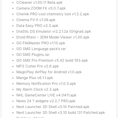
CCleaner v1.00.11 Beta.apk
Camera ZOOM FX v5.0.7.apk
Chemik PRO cool chemistry tool v1.3.2.apk
Cinema FV-5 v1.08.apk
Data Easy PRO v3.3.apk
DraStic DS Emulator vr2.2.1.2a (Orignal).apk
Droid Rhino – 3DM Model Viewer v1.30.apk
GO FileMaster PRO v1.13.apk
GO SMS Language pack’s.rar
GO SMS Plugins.rar
GO SMS Pro Premium v5.42 build 193.apk
MP3 Cutter Pro v2.6.apk
MagicPlay AirPlay for Android v1.0.apk
Manga Plus v6.1.1.apk
Memory Notification Pro v1.0.5.apk
My Alarm Clock v2.3.apk
NHL GameCenter LIVE v4.0411.apk
News 24 ? widgets v2.2.7 PRO.apk
Next Launcher 3D Shell v3.10 Patched.apk
Next Launcher 3D Shell v3.10 build 131 Patched.apk