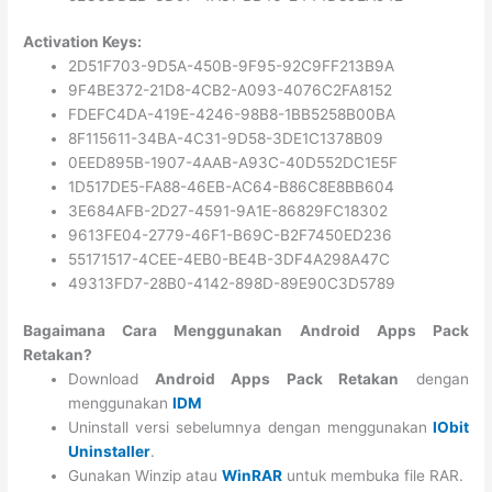
Activation Keys:
2D51F703-9D5A-450B-9F95-92C9FF213B9A
9F4BE372-21D8-4CB2-A093-4076C2FA8152
FDEFC4DA-419E-4246-98B8-1BB5258B00BA
8F115611-34BA-4C31-9D58-3DE1C1378B09
0EED895B-1907-4AAB-A93C-40D552DC1E5F
1D517DE5-FA88-46EB-AC64-B86C8E8BB604
3E684AFB-2D27-4591-9A1E-86829FC18302
9613FE04-2779-46F1-B69C-B2F7450ED236
55171517-4CEE-4EB0-BE4B-3DF4A298A47C
49313FD7-28B0-4142-898D-89E90C3D5789
Bagaimana Cara Menggunakan Android Apps Pack
Retakan?
Download
Android Apps Pack Retakan
dengan
menggunakan
IDM
Uninstall versi sebelumnya dengan menggunakan
IObit
Uninstaller
.
Gunakan Winzip atau
WinRAR
untuk membuka file RAR.