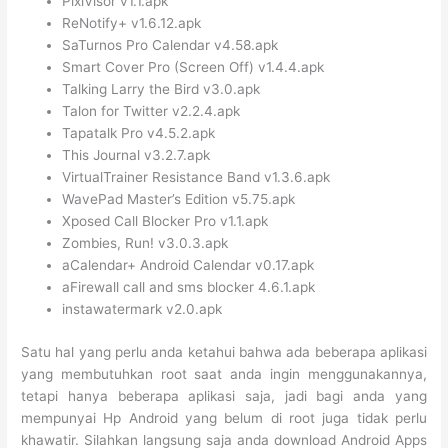
PixiVisor v1.1.apk
ReNotify+ v1.6.12.apk
SaTurnos Pro Calendar v4.58.apk
Smart Cover Pro (Screen Off) v1.4.4.apk
Talking Larry the Bird v3.0.apk
Talon for Twitter v2.2.4.apk
Tapatalk Pro v4.5.2.apk
This Journal v3.2.7.apk
VirtualTrainer Resistance Band v1.3.6.apk
WavePad Master’s Edition v5.75.apk
Xposed Call Blocker Pro v1.1.apk
Zombies, Run! v3.0.3.apk
aCalendar+ Android Calendar v0.17.apk
aFirewall call and sms blocker 4.6.1.apk
instawatermark v2.0.apk
Satu hal yang perlu anda ketahui bahwa ada beberapa aplikasi
yang membutuhkan root saat anda ingin menggunakannya,
tetapi hanya beberapa aplikasi saja, jadi bagi anda yang
mempunyai Hp Android yang belum di root juga tidak perlu
khawatir. Silahkan langsung saja anda download Android Apps