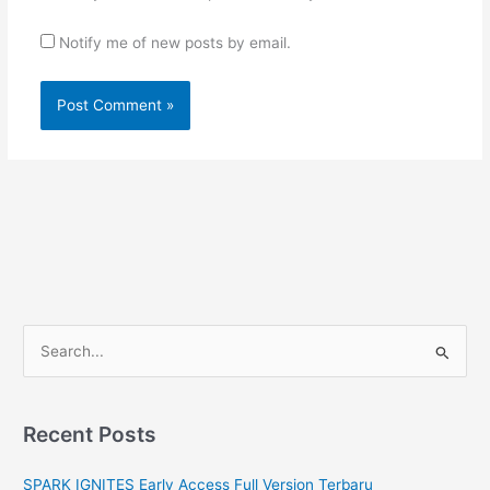
Notify me of new posts by email.
S
e
a
r
Recent Posts
c
SPARK IGNITES Early Access Full Version Terbaru
h