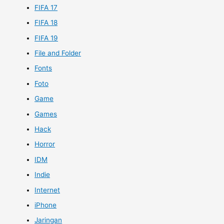
FIFA 17
FIFA 18
FIFA 19
File and Folder
Fonts
Foto
Game
Games
Hack
Horror
IDM
Indie
Internet
iPhone
Jaringan