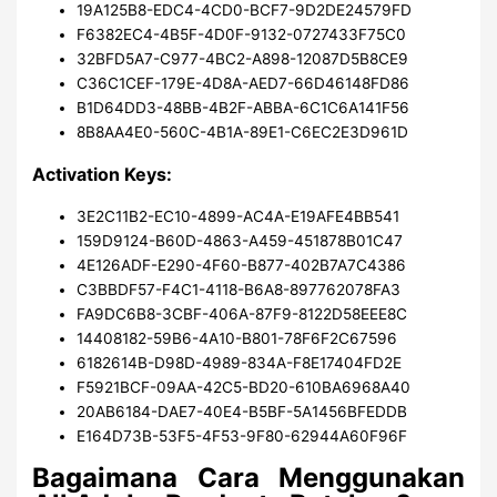
19A125B8-EDC4-4CD0-BCF7-9D2DE24579FD
F6382EC4-4B5F-4D0F-9132-0727433F75C0
32BFD5A7-C977-4BC2-A898-12087D5B8CE9
C36C1CEF-179E-4D8A-AED7-66D46148FD86
B1D64DD3-48BB-4B2F-ABBA-6C1C6A141F56
8B8AA4E0-560C-4B1A-89E1-C6EC2E3D961D
Activation Keys:
3E2C11B2-EC10-4899-AC4A-E19AFE4BB541
159D9124-B60D-4863-A459-451878B01C47
4E126ADF-E290-4F60-B877-402B7A7C4386
C3BBDF57-F4C1-4118-B6A8-897762078FA3
FA9DC6B8-3CBF-406A-87F9-8122D58EEE8C
14408182-59B6-4A10-B801-78F6F2C67596
6182614B-D98D-4989-834A-F8E17404FD2E
F5921BCF-09AA-42C5-BD20-610BA6968A40
20AB6184-DAE7-40E4-B5BF-5A1456BFEDDB
E164D73B-53F5-4F53-9F80-62944A60F96F
Bagaimana Cara Menggunakan