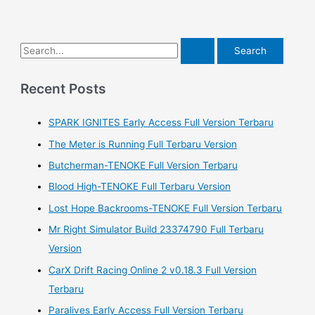
S
e
a
Recent Posts
r
SPARK IGNITES Early Access Full Version Terbaru
c
h
The Meter is Running Full Terbaru Version
f
Butcherman-TENOKE Full Version Terbaru
o
Blood High-TENOKE Full Terbaru Version
r
Lost Hope Backrooms-TENOKE Full Version Terbaru
:
Mr Right Simulator Build 23374790 Full Terbaru
Version
CarX Drift Racing Online 2 v0.18.3 Full Version
Terbaru
Paralives Early Access Full Version Terbaru