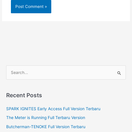
S
e
a
r
Recent Posts
c
SPARK IGNITES Early Access Full Version Terbaru
h
f
The Meter is Running Full Terbaru Version
o
Butcherman-TENOKE Full Version Terbaru