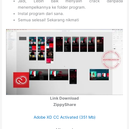
Jadi, Lebih baik menyalin crack daripada
menempelkannya ke folder program.
Instal program dari sana.
Semua selesai! Sekarang nikmati
Link Download
ZippyShare
Adobe XD CC Activated (351 Mb)