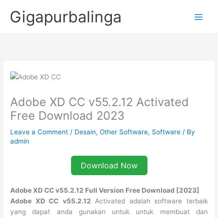
Skip
Gigapurbalinga
to
content
Adobe XD CC v55.2.12 Activated
Free Download 2023
Leave a Comment
/
Desain
,
Other Software
,
Software
/ By
admin
Download Now
Adobe XD CC v55.2.12 Full Version Free Download [2023]
Adobe XD CC
v55.2.12
Activated adalah software terbaik
yang dapat anda gunakan untuk untuk membuat dan