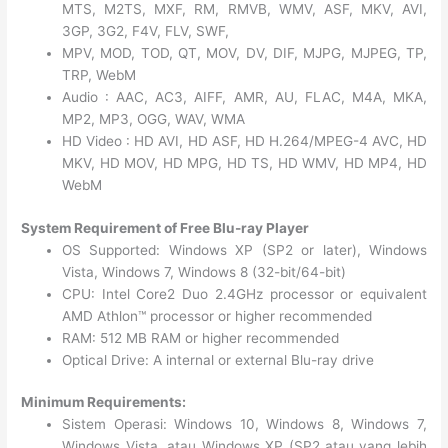
MTS, M2TS, MXF, RM, RMVB, WMV, ASF, MKV, AVI,
3GP, 3G2, F4V, FLV, SWF,
MPV, MOD, TOD, QT, MOV, DV, DIF, MJPG, MJPEG, TP,
TRP, WebM
Audio : AAC, AC3, AIFF, AMR, AU, FLAC, M4A, MKA,
MP2, MP3, OGG, WAV, WMA
HD Video : HD AVI, HD ASF, HD H.264/MPEG-4 AVC, HD
MKV, HD MOV, HD MPG, HD TS, HD WMV, HD MP4, HD
WebM
System Requirement of Free Blu-ray Player
OS Supported: Windows XP (SP2 or later), Windows
Vista, Windows 7, Windows 8 (32-bit/64-bit)
CPU: Intel Core2 Duo 2.4GHz processor or equivalent
AMD Athlon™ processor or higher recommended
RAM: 512 MB RAM or higher recommended
Optical Drive: A internal or external Blu-ray drive
Minimum Requirements:
Sistem Operasi: Windows 10, Windows 8, Windows 7,
Windows Vista, atau Windows XP (SP2 atau yang lebih