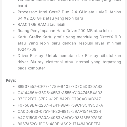
baru)
Processor: Intel Core2 Duo 2,4 GHz atau AMD Athlon
64 X2 2,6 GHz atau yang lebih baru
RAM: 1 GB RAM atau lebih
Ruang Penyimpanan Hard Drive: 200 MB atau lebih
Kartu Grafis: Kartu grafis yang mendukung DirectX 9.0
atau yang lebih baru dengan resolusi layar minimal
1024×768
Driver Blu-ray: Untuk memutar disk Blu-ray, dibutuhkan
driver Blu-ray eksternal atau internal yang terpasang
pada komputer
Keys:
88937557-CF77-4789-9405-7D7C5D320AB3
C414486A-38D8-45B3-A555-C104746B4A03
37EC2F87-37E2-412F-8A2D-C790AC1AB2A7
F07569BA-2267-4E41-9BAF-59CF3C49CD7A
CA0D0983-0751-4F32-8915-59AA154FC234
A4C315C9-7A0A-4983-AADC-98813F597A39
8667A52C-1EC6-480E-A692-17148A3CBEEA