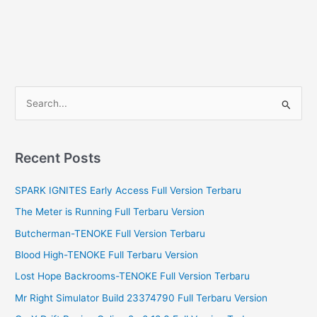
S
e
a
r
Recent Posts
c
SPARK IGNITES Early Access Full Version Terbaru
h
f
The Meter is Running Full Terbaru Version
o
Butcherman-TENOKE Full Version Terbaru
r
Blood High-TENOKE Full Terbaru Version
:
Lost Hope Backrooms-TENOKE Full Version Terbaru
Mr Right Simulator Build 23374790 Full Terbaru Version