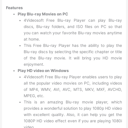
Features
Play Blu-ray Movies on PC
4Videosoft Free Blu-ray Player can play Blu-ray
discs, Blu-ray folders, and ISO files on PC so that
you can watch your favorite Blu-ray movies anytime
at home.
This Free Blu-ray Player has the ability to play the
Blu-ray discs by selecting the specific chapter or title
of the Blu-ray movie. It will bring you HD movie
enjoyment.
Play HD video on Windows
4Videosoft Free Blu-ray Player enables users to play
all the popular video movies on PC, including videos
of MP4, WMV, AVI, AVC, MTS, MKV, MXF, AVCHD,
MPEG, etc.
This is an amazing Blu-ray movie player, which
provides a wonderful solution to play 1080p HD video
with excellent quality. Also, it can help you get the
1080P HD video effect even if you are playing 1080i
video.