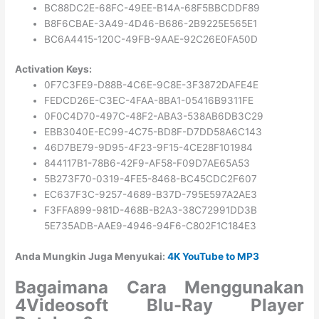
BC88DC2E-68FC-49EE-B14A-68F5BBCDDF89
B8F6CBAE-3A49-4D46-B686-2B9225E565E1
BC6A4415-120C-49FB-9AAE-92C26E0FA50D
Activation Keys:
0F7C3FE9-D88B-4C6E-9C8E-3F3872DAFE4E
FEDCD26E-C3EC-4FAA-8BA1-05416B9311FE
0F0C4D70-497C-48F2-ABA3-538AB6DB3C29
EBB3040E-EC99-4C75-BD8F-D7DD58A6C143
46D7BE79-9D95-4F23-9F15-4CE28F101984
844117B1-78B6-42F9-AF58-F09D7AE65A53
5B273F70-0319-4FE5-8468-BC45CDC2F607
EC637F3C-9257-4689-B37D-795E597A2AE3
F3FFA899-981D-468B-B2A3-38C72991DD3B
5E735ADB-AAE9-4946-94F6-C802F1C184E3
Anda Mungkin Juga Menyukai:
4K YouTube to MP3
Bagaimana Cara Menggunakan
4Videosoft Blu-Ray Player