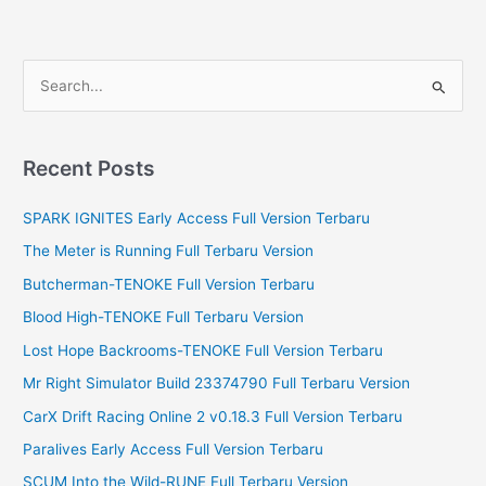
S
e
a
r
Recent Posts
c
SPARK IGNITES Early Access Full Version Terbaru
h
f
The Meter is Running Full Terbaru Version
o
Butcherman-TENOKE Full Version Terbaru
r
Blood High-TENOKE Full Terbaru Version
:
Lost Hope Backrooms-TENOKE Full Version Terbaru
Mr Right Simulator Build 23374790 Full Terbaru Version
CarX Drift Racing Online 2 v0.18.3 Full Version Terbaru
Paralives Early Access Full Version Terbaru
SCUM Into the Wild-RUNE Full Terbaru Version