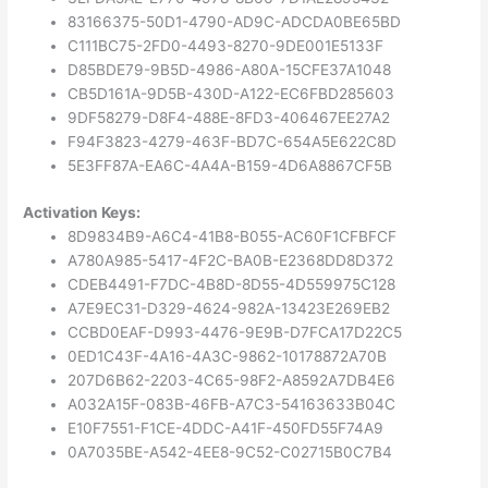
83166375-50D1-4790-AD9C-ADCDA0BE65BD
C111BC75-2FD0-4493-8270-9DE001E5133F
D85BDE79-9B5D-4986-A80A-15CFE37A1048
CB5D161A-9D5B-430D-A122-EC6FBD285603
9DF58279-D8F4-488E-8FD3-406467EE27A2
F94F3823-4279-463F-BD7C-654A5E622C8D
5E3FF87A-EA6C-4A4A-B159-4D6A8867CF5B
Activation Keys:
8D9834B9-A6C4-41B8-B055-AC60F1CFBFCF
A780A985-5417-4F2C-BA0B-E2368DD8D372
CDEB4491-F7DC-4B8D-8D55-4D559975C128
A7E9EC31-D329-4624-982A-13423E269EB2
CCBD0EAF-D993-4476-9E9B-D7FCA17D22C5
0ED1C43F-4A16-4A3C-9862-10178872A70B
207D6B62-2203-4C65-98F2-A8592A7DB4E6
A032A15F-083B-46FB-A7C3-54163633B04C
E10F7551-F1CE-4DDC-A41F-450FD55F74A9
0A7035BE-A542-4EE8-9C52-C02715B0C7B4