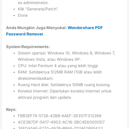
as administrator.
Klik “Generate/Patch”.
Done
Anda Mungkin Juga Menyukai:
Wondershare PDF
Password Remover
System Requirements:
Sistem operasi: Windows 10, Windows 8, Windows 7,
Windows Vista, atau Windows XP.
CPU: Intel Pentium 4 atau yang lebih tinggi.
RAM: Setidaknya 512MB RAM (1GB atau lebih
direkomendasikan).
Ruang Hard disk: Setidaknya 50MB ruang kosong.
Koneksi internet: Diperlukan koneksi internet untuk
aktivasi program dan update.
Keys:
FBB3EF74-5726-42B8-AAEF-26357F312266
4CE3B7DF-5417-4902-AC16-2BC4E60000D7
3EFDA5AE-E770-4978-8B66-7D1AE2895432