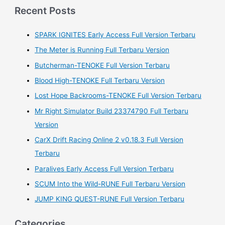
a
Recent Posts
r
SPARK IGNITES Early Access Full Version Terbaru
c
h
The Meter is Running Full Terbaru Version
f
Butcherman-TENOKE Full Version Terbaru
o
Blood High-TENOKE Full Terbaru Version
r
Lost Hope Backrooms-TENOKE Full Version Terbaru
:
Mr Right Simulator Build 23374790 Full Terbaru
Version
CarX Drift Racing Online 2 v0.18.3 Full Version
Terbaru
Paralives Early Access Full Version Terbaru
SCUM Into the Wild-RUNE Full Terbaru Version
JUMP KING QUEST-RUNE Full Version Terbaru
Categories