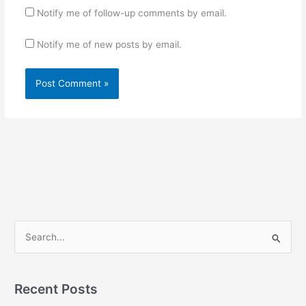
Notify me of follow-up comments by email.
Notify me of new posts by email.
S
e
a
r
Recent Posts
c