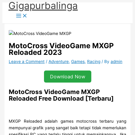
Gigapurbalinga
Skip
to
content
MotoCross VideoGame MXGP
Reloaded 2023
Leave a Comment
/
Adventure
,
Games
,
Racing
/ By
admin
Download Now
MotoCross VideoGame MXGP
Reloaded Free Download [Terbaru]
MXGP Reloaded adalah games motocross terbaru yang
mempunyai grafik yang sangat baik tetapi tidak memerlukan
spesifikasi PC yang terlalu tinggi untuk memainkannya. Jika