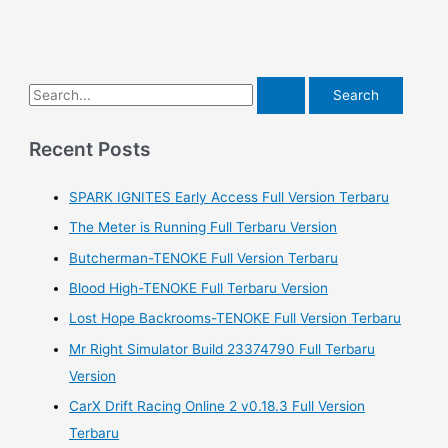
S
e
a
Recent Posts
r
SPARK IGNITES Early Access Full Version Terbaru
c
h
The Meter is Running Full Terbaru Version
f
Butcherman-TENOKE Full Version Terbaru
o
Blood High-TENOKE Full Terbaru Version
r
Lost Hope Backrooms-TENOKE Full Version Terbaru
:
Mr Right Simulator Build 23374790 Full Terbaru
Version
CarX Drift Racing Online 2 v0.18.3 Full Version
Terbaru