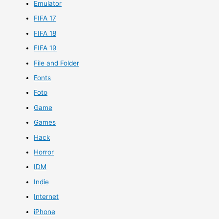
Emulator
FIFA 17
FIFA 18
FIFA 19
File and Folder
Fonts
Foto
Game
Games
Hack
Horror
IDM
Indie
Internet
iPhone