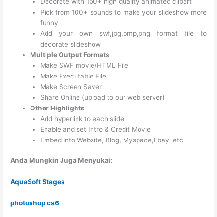
Decorate with 150+ high quality animated clipart
Pick from 100+ sounds to make your slideshow more
funny
Add your own swf,jpg,bmp,png format file to
decorate slideshow
Multiple Output Formats
Make SWF movie/HTML File
Make Executable File
Make Screen Saver
Share Online (upload to our web server)
Other Highlights
Add hyperlink to each slide
Enable and set Intro & Credit Movie
Embed into Website, Blog, Myspace,Ebay, etc
Anda Mungkin Juga Menyukai:
AquaSoft Stages
photoshop cs6