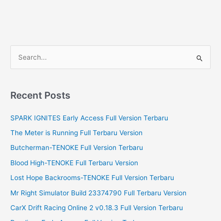
S
e
a
r
Recent Posts
c
SPARK IGNITES Early Access Full Version Terbaru
h
f
The Meter is Running Full Terbaru Version
o
Butcherman-TENOKE Full Version Terbaru
r
Blood High-TENOKE Full Terbaru Version
:
Lost Hope Backrooms-TENOKE Full Version Terbaru
Mr Right Simulator Build 23374790 Full Terbaru Version
CarX Drift Racing Online 2 v0.18.3 Full Version Terbaru