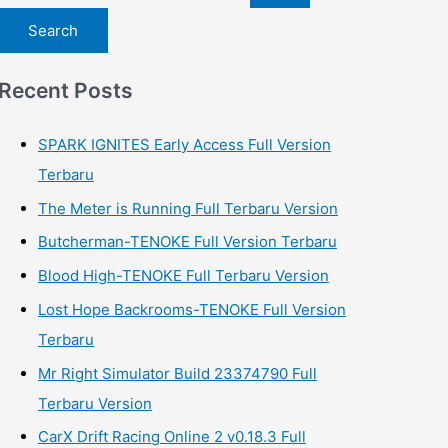
e
a
r
Recent Posts
c
h
SPARK IGNITES Early Access Full Version
f
Terbaru
o
The Meter is Running Full Terbaru Version
r
Butcherman-TENOKE Full Version Terbaru
:
Blood High-TENOKE Full Terbaru Version
Lost Hope Backrooms-TENOKE Full Version
Terbaru
Mr Right Simulator Build 23374790 Full
Terbaru Version
CarX Drift Racing Online 2 v0.18.3 Full