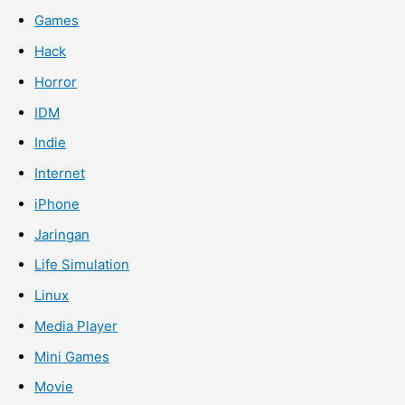
Games
Hack
Horror
IDM
Indie
Internet
iPhone
Jaringan
Life Simulation
Linux
Media Player
Mini Games
Movie