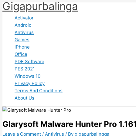
Gigapurbalinga
Skip
to
Activator
content
Android
Antivirus
Games
iPhone
Office
PDF Software
PES 2021
Windows 10
Privacy Policy
Terms And Conditions
About Us
Glarysoft Malware Hunter Pro 1.161
Leave a Comment
/
Antivirus
/ By
gigapurbalingga