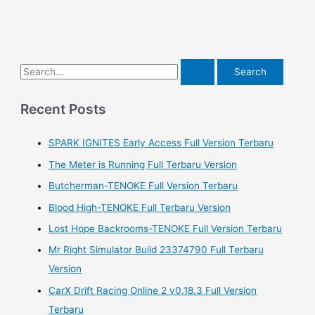
S
e
a
Recent Posts
r
SPARK IGNITES Early Access Full Version Terbaru
c
h
The Meter is Running Full Terbaru Version
f
Butcherman-TENOKE Full Version Terbaru
o
Blood High-TENOKE Full Terbaru Version
r
Lost Hope Backrooms-TENOKE Full Version Terbaru
:
Mr Right Simulator Build 23374790 Full Terbaru
Version
CarX Drift Racing Online 2 v0.18.3 Full Version
Terbaru