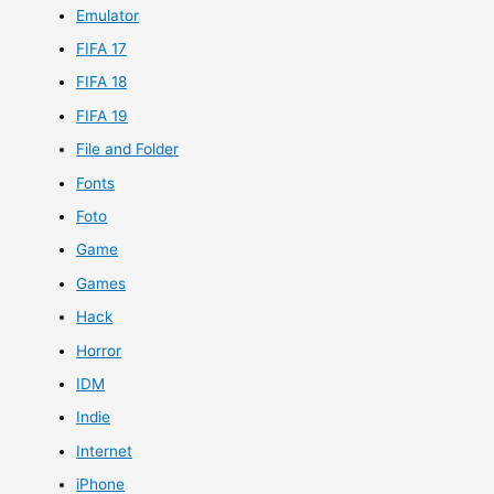
Emulator
FIFA 17
FIFA 18
FIFA 19
File and Folder
Fonts
Foto
Game
Games
Hack
Horror
IDM
Indie
Internet
iPhone