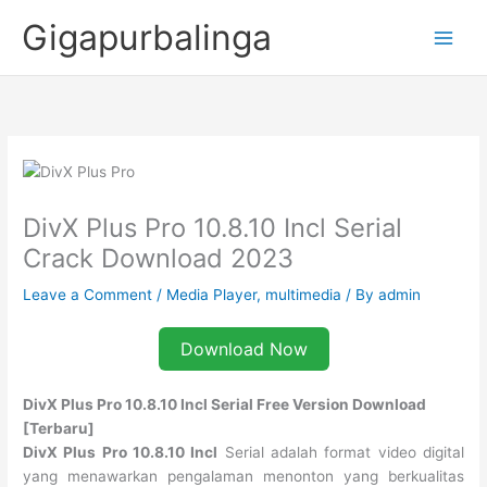
Skip
Gigapurbalinga
to
content
DivX Plus Pro 10.8.10 Incl Serial
Crack Download 2023
Leave a Comment
/
Media Player
,
multimedia
/ By
admin
Download Now
DivX Plus Pro 10.8.10 Incl Serial Free Version Download
[Terbaru]
DivX Plus Pro 10.8.10 Incl
Serial adalah format video digital
yang menawarkan pengalaman menonton yang berkualitas