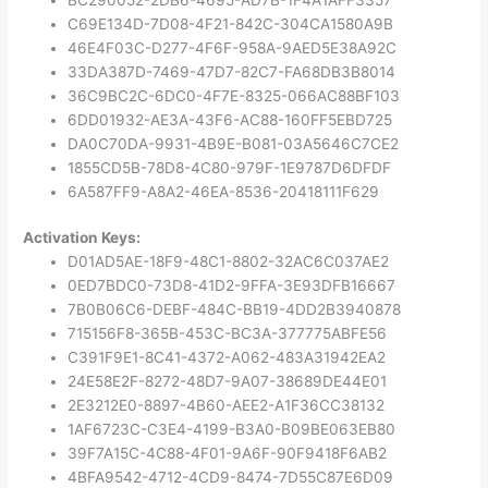
C69E134D-7D08-4F21-842C-304CA1580A9B
46E4F03C-D277-4F6F-958A-9AED5E38A92C
33DA387D-7469-47D7-82C7-FA68DB3B8014
36C9BC2C-6DC0-4F7E-8325-066AC88BF103
6DD01932-AE3A-43F6-AC88-160FF5EBD725
DA0C70DA-9931-4B9E-B081-03A5646C7CE2
1855CD5B-78D8-4C80-979F-1E9787D6DFDF
6A587FF9-A8A2-46EA-8536-20418111F629
Activation Keys:
D01AD5AE-18F9-48C1-8802-32AC6C037AE2
0ED7BDC0-73D8-41D2-9FFA-3E93DFB16667
7B0B06C6-DEBF-484C-BB19-4DD2B3940878
715156F8-365B-453C-BC3A-377775ABFE56
C391F9E1-8C41-4372-A062-483A31942EA2
24E58E2F-8272-48D7-9A07-38689DE44E01
2E3212E0-8897-4B60-AEE2-A1F36CC38132
1AF6723C-C3E4-4199-B3A0-B09BE063EB80
39F7A15C-4C88-4F01-9A6F-90F9418F6AB2
4BFA9542-4712-4CD9-8474-7D55C87E6D09