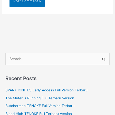
S
e
a
r
Recent Posts
c
SPARK IGNITES Early Access Full Version Terbaru
h
f
The Meter is Running Full Terbaru Version
o
Butcherman-TENOKE Full Version Terbaru
r
Blood High-TENOKE Full Terbaru Version