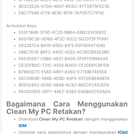
8D2C5E2A-07DA-4BA7-BC9C-4773975F0C1D
D8C17548-4719-4E5E-8519-7A7097C71F5D
Activation Keys:
532F18AB-3F50-4C2D-B86A-69B231A1E832
90D78C26-0DB9-4F2C-9322-5D2375F7F991
DE2287C4-BA19-4583-81F5-E6F569471080
288C7D16-BEFC-445C-A252-AC36CB62028D
FA53DE67-C8B0-4621-B4D5-2F0FFD896E40
CE3DFB9C-721C-4055-B4D0-CF20E81CBFD8
B7B60D70-E583-4801-A360-07758E7465EA
0DC9808E-584B-4D8D-95F6-0570D8949B74
8FEFD402-305D-4B4B-AC83-B82CFCA52EF6
9620D5D9-36F7-4AE2-93B2-EA6B65C93ADA
Bagaimana Cara Menggunakan
Clean My PC Retakan?
Download
Clean My PC Retakan
dengan menggunakan
IDM
Uninstall versi sebelumnya dengan menggunakan
IObit