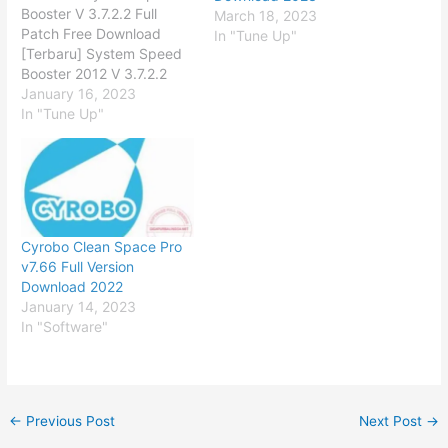
Booster V 3.7.2.2 Full
March 18, 2023
Patch Free Download
In "Tune Up"
[Terbaru] System Speed
Booster 2012 V 3.7.2.2
menawarkan banyak
January 16, 2023
fungsi untuk memindai
In "Tune Up"
registri temen-temen
dengan mencari file yang
corrupt, registri yang
berbahaya, file entri dan
masalah-masalah lainnya,
hanya dengan klik tombol
Cyrobo Clean Space Pro
Cure pada interface yang
v7.66 Full Version
rapi dan mudah
Download 2022
digunakan. Dengan…
January 14, 2023
In "Software"
←
Previous Post
Next Post
→