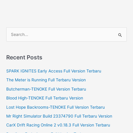
S
e
a
r
Recent Posts
c
SPARK IGNITES Early Access Full Version Terbaru
h
f
The Meter is Running Full Terbaru Version
o
Butcherman-TENOKE Full Version Terbaru
r
Blood High-TENOKE Full Terbaru Version
:
Lost Hope Backrooms-TENOKE Full Version Terbaru
Mr Right Simulator Build 23374790 Full Terbaru Version
CarX Drift Racing Online 2 v0.18.3 Full Version Terbaru