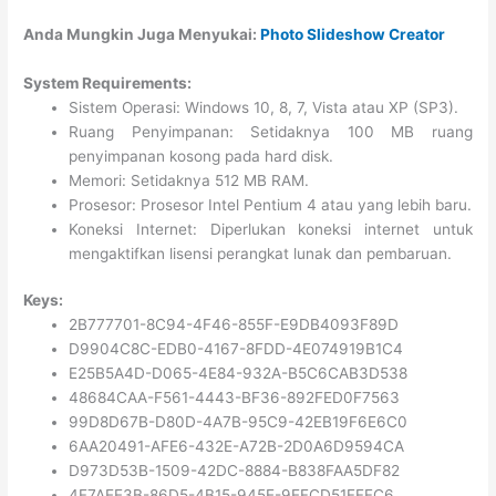
Anda Mungkin Juga Menyukai:
Photo Slideshow Creator
System Requirements:
Sistem Operasi: Windows 10, 8, 7, Vista atau XP (SP3).
Ruang Penyimpanan: Setidaknya 100 MB ruang
penyimpanan kosong pada hard disk.
Memori: Setidaknya 512 MB RAM.
Prosesor: Prosesor Intel Pentium 4 atau yang lebih baru.
Koneksi Internet: Diperlukan koneksi internet untuk
mengaktifkan lisensi perangkat lunak dan pembaruan.
Keys:
2B777701-8C94-4F46-855F-E9DB4093F89D
D9904C8C-EDB0-4167-8FDD-4E074919B1C4
E25B5A4D-D065-4E84-932A-B5C6CAB3D538
48684CAA-F561-4443-BF36-892FED0F7563
99D8D67B-D80D-4A7B-95C9-42EB19F6E6C0
6AA20491-AFE6-432E-A72B-2D0A6D9594CA
D973D53B-1509-42DC-8884-B838FAA5DF82
4F7AEE3B-86D5-4B15-945E-9EFCD51FFFC6