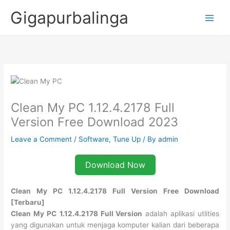
Skip
Gigapurbalinga
to
content
Clean My PC 1.12.4.2178 Full
Version Free Download 2023
Leave a Comment
/
Software
,
Tune Up
/ By
admin
Download Now
Clean My PC 1.12.4.2178 Full Version Free Download
[Terbaru]
Clean My PC
1.12.4.2178 Full Version
adalah aplikasi utlities
yang digunakan untuk menjaga komputer kalian dari beberapa