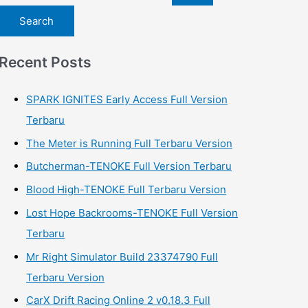
e
a
r
Recent Posts
c
h
SPARK IGNITES Early Access Full Version
f
Terbaru
o
The Meter is Running Full Terbaru Version
r
Butcherman-TENOKE Full Version Terbaru
:
Blood High-TENOKE Full Terbaru Version
Lost Hope Backrooms-TENOKE Full Version
Terbaru
Mr Right Simulator Build 23374790 Full
Terbaru Version
CarX Drift Racing Online 2 v0.18.3 Full