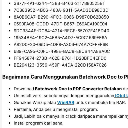
3877F4A1-6244-438B-B463-2117880525B1
7C883952-4B06-480A-9311-5AAD3DE98D3D
8A0B6CA7-B290-4FC3-9066-D987CD62B850
0590FA08-CCDD-47DF-B857-E69AEA190E04
9DC9344E-DC84-4214-BECF-65707F41BD40
19534BE4-19C2-4EB5-A4D7-AC9C1669EF6A
A82D0F20-09D5-4DF8-A306-674A7CFFEF6B
689FCA95-C0FC-498E-BAC8-E8CB44A8BA0C
FF945874-273B-462E-B761-1D20BFC4EFD0
BE294123-3556-459F-A4DA-22CD158A7026
Bagaimana Cara Menggunakan Batchwork Doc to P
Download
Batchwork Doc to PDF Converter Retakan
de
Uninstall versi sebelumnya dengan menggunakan
IObit 
Gunakan Winzip atau
WinRAR
untuk membuka file RAR.
Pertama, Anda perlu menginstal program.
Jadi, Lebih baik menyalin crack daripada menempelkanny
Instal program dari sana.