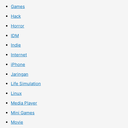
Games
Hack
Horror
IDM
Indie
Internet
iPhone
Jaringan
Life Simulation
Linux
Media Player
Mini Games
Movie