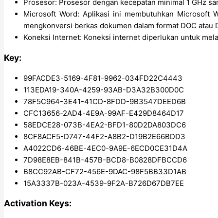
Prosesor: Prosesor dengan kecepatan minimal 1 GHz sang
Microsoft Word: Aplikasi ini membutuhkan Microsoft 
mengkonversi berkas dokumen dalam format DOC atau 
Koneksi Internet: Koneksi internet diperlukan untuk me
Key:
99FACDE3-5169-4F81-9962-034FD22C4443
113EDA19-340A-4259-93AB-D3A32B300D0C
78F5C964-3E41-41CD-8FDD-9B3547DEED6B
CFC13656-2AD4-4E9A-99AF-E429D8464D17
58EDCE28-073B-4EA2-BFD1-80D2DA803DC6
8CF8ACF5-D747-44F2-A8B2-D19B2E66BDD3
A4022CD6-46BE-4EC0-9A9E-6ECD0CE31D4A
7D98E8EB-841B-457B-BCD8-B0828DFBCCD6
B8CC92AB-CF72-456E-9DAC-98F5BB33D1AB
15A3337B-023A-4539-9F2A-B726D67DB7EE
Activation Keys: