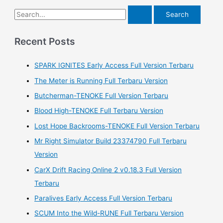
S
e
a
Recent Posts
r
SPARK IGNITES Early Access Full Version Terbaru
c
h
The Meter is Running Full Terbaru Version
f
Butcherman-TENOKE Full Version Terbaru
o
Blood High-TENOKE Full Terbaru Version
r
Lost Hope Backrooms-TENOKE Full Version Terbaru
:
Mr Right Simulator Build 23374790 Full Terbaru
Version
CarX Drift Racing Online 2 v0.18.3 Full Version
Terbaru
Paralives Early Access Full Version Terbaru
SCUM Into the Wild-RUNE Full Terbaru Version