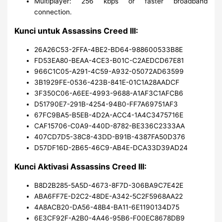
Multiplayer: 256 kbps or faster broadband
connection.
Kunci untuk Assassins Creed III:
26A26C53-2FFA-4BE2-BD64-988600533B8E
FD53EA80-BEAA-4CE3-B01C-C2AEDCD67E81
966C1C05-A291-4C59-A932-05072AD63599
3B1929FE-0536-423B-841E-01C1A28AADCF
3F350C06-A6EE-4993-9688-A1AF3C1AFCB6
D51790E7-291B-4254-94B0-FF7A69751AF3
67FC9BA5-B5EB-4D2A-ACC4-1A4C3475716E
CAF15706-C0A9-440D-8782-BE336C2333AA
407CD7D5-38C8-43DD-B91B-4387FA50D376
D57DF16D-2B65-46C9-AB4E-DCA33D39AD24
Kunci Aktivasi Assassins Creed III:
B8D2B285-5A5D-4673-8F7D-306BA9C7E42E
ABA6FF7E-D2C2-48DE-A342-5C2F5968AA22
4A8ACB20-DA56-48B4-BA11-6E1190134D75
6E3CF92F-A2B0-4A46-95B6-F00EC8678DB9