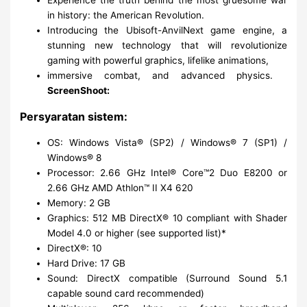
in history: the American Revolution.
Introducing the Ubisoft-AnvilNext game engine, a
stunning new technology that will revolutionize
gaming with powerful graphics, lifelike animations,
immersive combat, and advanced physics.
ScreenShoot:
Persyaratan sistem:
OS: Windows Vista® (SP2) / Windows® 7 (SP1) /
Windows® 8
Processor: 2.66 GHz Intel® Core™2 Duo E8200 or
2.66 GHz AMD Athlon™ II X4 620
Memory: 2 GB
Graphics: 512 MB DirectX® 10 compliant with Shader
Model 4.0 or higher (see supported list)*
DirectX®: 10
Hard Drive: 17 GB
Sound: DirectX compatible (Surround Sound 5.1
capable sound card recommended)