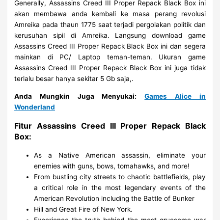
Generally, Assassins Creed III Proper Repack Black Box ini
akan membawa anda kembali ke masa perang revolusi
Amreika pada thaun 1775 saat terjadi pergolakan politik dan
kerusuhan sipil di Amreika. Langsung download game
Assassins Creed III Proper Repack Black Box ini dan segera
mainkan di PC/ Laptop teman-teman. Ukuran game
Assassins Creed III Proper Repack Black Box ini juga tidak
terlalu besar hanya sekitar 5 Gb saja,.
Anda Mungkin Juga Menyukai:
Games Alice in
Wonderland
Fitur Assassins Creed III Proper Repack Black
Box:
As a Native American assassin, eliminate your
enemies with guns, bows, tomahawks, and more!
From bustling city streets to chaotic battlefields, play
a critical role in the most legendary events of the
American Revolution including the Battle of Bunker
Hill and Great Fire of New York.
Experience the truth behind the most gruesome war