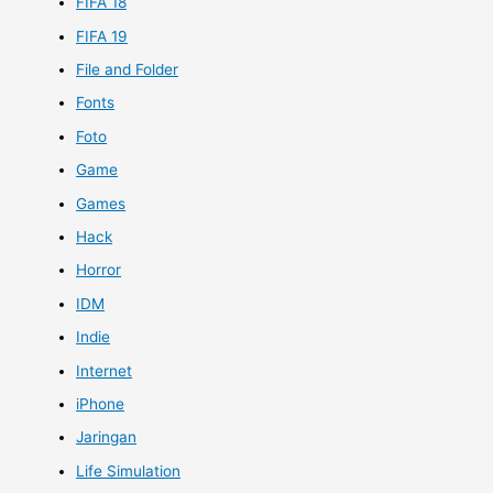
FIFA 18
FIFA 19
File and Folder
Fonts
Foto
Game
Games
Hack
Horror
IDM
Indie
Internet
iPhone
Jaringan
Life Simulation