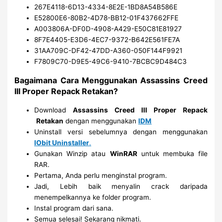
267E4118-6D13-4334-8E2E-1BD8A54B586E
E52800E6-80B2-4D78-BB12-01F437662FFE
A003806A-DF0D-4908-A429-E50C81E81927
8F7E4405-E3D6-4EC7-9372-B642E561FE7A
31AA709C-DF42-47DD-A360-050F144F9921
F7809C70-D9E5-49C6-9410-7BCBC9D484C3
Bagaimana Cara Menggunakan Assassins Creed
III Proper Repack Retakan?
Download
Assassins Creed III Proper Repack
Retakan
dengan menggunakan
IDM
Uninstall versi sebelumnya dengan menggunakan
IObit Uninstaller
.
Gunakan Winzip atau
WinRAR
untuk membuka file
RAR.
Pertama, Anda perlu menginstal program.
Jadi, Lebih baik menyalin crack daripada
menempelkannya ke folder program.
Instal program dari sana.
Semua selesai! Sekarang nikmati.