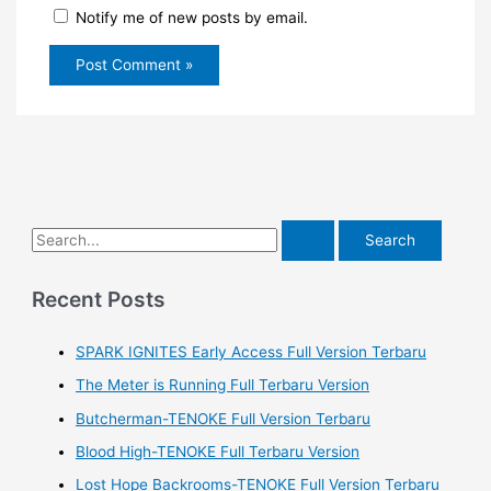
Notify me of new posts by email.
S
e
a
Recent Posts
r
SPARK IGNITES Early Access Full Version Terbaru
c
h
The Meter is Running Full Terbaru Version
f
Butcherman-TENOKE Full Version Terbaru
o
Blood High-TENOKE Full Terbaru Version
r
Lost Hope Backrooms-TENOKE Full Version Terbaru