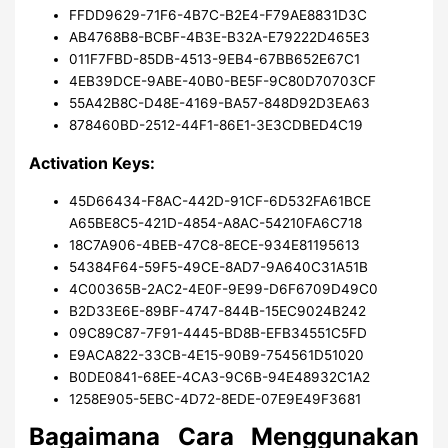
FFDD9629-71F6-4B7C-B2E4-F79AE8831D3C
AB4768B8-BCBF-4B3E-B32A-E79222D465E3
011F7FBD-85DB-4513-9EB4-67BB652E67C1
4EB39DCE-9ABE-40B0-BE5F-9C80D70703CF
55A42B8C-D48E-4169-BA57-848D92D3EA63
878460BD-2512-44F1-86E1-3E3CDBED4C19
Activation Keys:
45D66434-F8AC-442D-91CF-6D532FA61BCE
A65BE8C5-421D-4854-A8AC-54210FA6C718
18C7A906-4BEB-47C8-8ECE-934E81195613
54384F64-59F5-49CE-8AD7-9A640C31A51B
4C00365B-2AC2-4E0F-9E99-D6F6709D49C0
B2D33E6E-89BF-4747-844B-15EC9024B242
09C89C87-7F91-4445-BD8B-EFB34551C5FD
E9ACA822-33CB-4E15-90B9-754561D51020
B0DE0841-68EE-4CA3-9C6B-94E48932C1A2
1258E905-5EBC-4D72-8EDE-07E9E49F3681
Bagaimana Cara Menggunakan