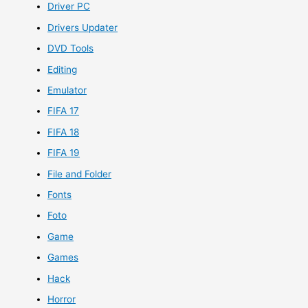
Driver PC
Drivers Updater
DVD Tools
Editing
Emulator
FIFA 17
FIFA 18
FIFA 19
File and Folder
Fonts
Foto
Game
Games
Hack
Horror