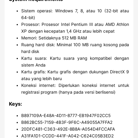
Sistem operasi: Windows 7, 8, atau 10 (32-bit atau
64-bit)
Prosesor: Prosesor Intel Pentium III atau AMD Athlon
XP dengan kecepatan 1,4 GHz atau lebih cepat
Memori: Setidaknya 512 MB RAM
Ruang hard disk: Minimal 100 MB ruang kosong pada
hard disk
Kartu suara: Kartu suara yang kompatibel dengan
sistem Anda
Kartu grafis: Kartu grafis dengan dukungan DirectX 9
atau yang lebih baru
Koneksi internet: Diperlukan koneksi internet untuk
registrasi program (hanya pada versi berlisensi)
Keys:
B897109A-E48A-4D11-8777-EB1947F02CC5
B862BC55-7159-4B3F-9F6C-A49055A7FFA2
20DFC481-C363-492E-8B8A-A054D4FCCAFA
A31FA1D1-CCDD-441F-A042-C624C05B3ED2